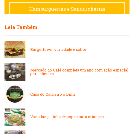
Francesa
Hamburguerias e Sanduicherias
Hamburguerias e Sanduicherias
Leia Também
Japonesa e Oriental
Internacional
Lanchonetes
Burgertown: variedade e sabor
Japonesa e Oriental
Massas
Mercado do Café completa um ano com ação especial
para clientes
Lanchonetes
Padarias e Confeitarias
Massas
Casa do Carneiro o Diniz
Peixes e Frutos do Mar
Padarias e Confeitarias
Vono lança linha de sopas para crianças
Pizzarias
Peixes e Frutos do Mar