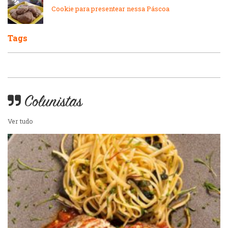
Portuguesa
Cookie para presentear nessa Páscoa
Pizzarias
Sobremesas e sorvetes
Tags
Portuguesa
Variados
Self-service
Colunistas
Sobremesas e sorvetes
Ver tudo