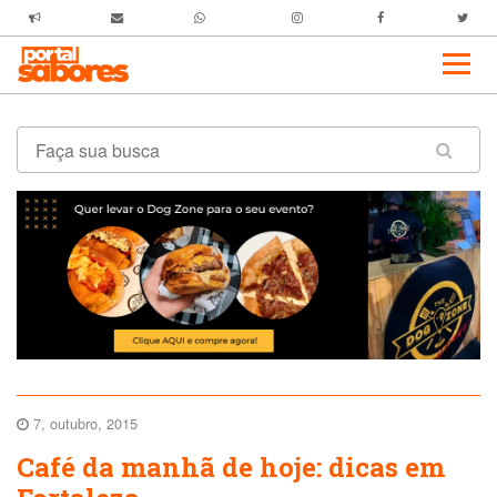
7, outubro, 2015
Café da manhã de hoje: dicas em