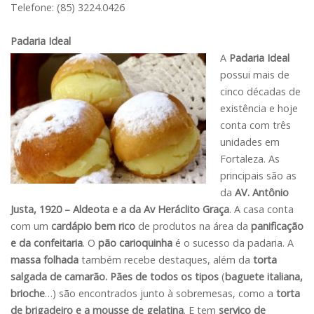
Telefone: (85) 3224.0426
Padaria Ideal
A
Padaria Ideal
possui mais de
cinco décadas de
existência e hoje
conta com três
unidades em
Fortaleza. As
principais são as
da
AV. Antônio
Justa, 1920 – Aldeota e a da Av Heráclito Graça
. A casa conta
com um
cardápio bem rico
de produtos na área da
panificação
e da confeitaria
. O
pão carioquinha
é o sucesso da padaria. A
massa folhada
também recebe destaques, além da
torta
salgada de camarão. Pães de todos os tipos
(
baguete italiana,
brioche
…) são encontrados junto à sobremesas, como a
torta
de brigadeiro e a mousse de gelatina
. E tem
serviço de