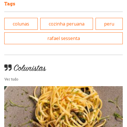
Tags
Padarias e Confeitarias
Pizzarias
colunas
cozinha peruana
peru
Peixes e Frutos do Mar
Portuguesa
rafael sessenta
Pizzarias
Sobremesas e sorvetes
Portuguesa
Colunistas
Variados
Ver tudo
Self-service
Sobremesas e sorvetes