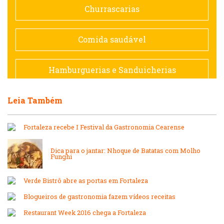
Churrascarias
Espanhola
Comida saudável
Francesa
Hamburguerias e Sanduicherias
Hamburguerias e Sanduicherias
Leia Também
Japonesa e Oriental
Internacional
Fortaleza recebe I Festival da Gastronomia Cearense
Lanchonetes
Japonesa e Oriental
Dica para o jantar: Nhoque de Batatas com Molho
Funghi
Massas
Lanchonetes
Verde Bistrô abre as portas em Fortaleza
Padarias e Confeitarias
Blogueiros de gastronomia fazem vídeos receitas
Massas
Restaurant Week 2016 chega a Fortaleza
Peixes e Frutos do Mar