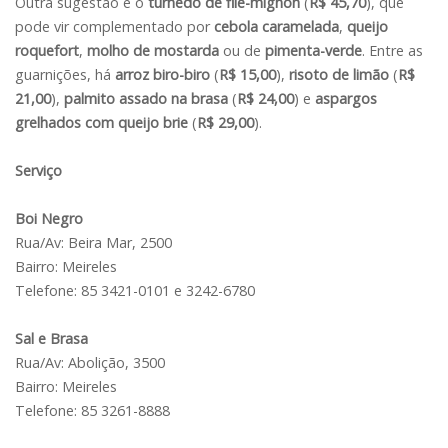
Outra sugestão é o
turnedô de filé-mignon
(
R$ 45,70
), que
pode vir complementado por
cebola caramelada
,
queijo
roquefort
,
molho de mostarda
ou de
pimenta-verde
. Entre as
guarnições, há
arroz biro-biro
(
R$ 15,00
),
risoto de limão
(
R$
21,00
),
palmito assado na brasa
(
R$ 24,00
) e
aspargos
grelhados com queijo brie
(
R$ 29,00
).
Serviço
Boi Negro
Rua/Av: Beira Mar, 2500
Bairro: Meireles
Telefone: 85 3421-0101 e 3242-6780
Sal e Brasa
Rua/Av: Abolição, 3500
Bairro: Meireles
Telefone: 85 3261-8888