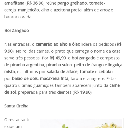
amalfitana
(
R$ 36,90
) reúne
pargo grelhado
,
tomate-
cereja
,
manjericão
,
alho
e
azeitona preta
, além de
arroz
e
batata corada.
Boi Zangado
Nas entradas, o
camarão ao alho e óleo
lidera os pedidos (
R$
9,90
). No rol das carnes, o prato que carrega o nome da casa
serve três pessoas. Por
R$ 49,90
, o
boi zangado
é composto
de
picanha argentina
,
picanha suína
,
peito de frango
e
linguiça
mista
, escoltados por
salada de alface
,
tomate
e
cebola
e
por
baião de dois
,
macaxeira frita
, farofa e vinagrete. Estas
quatro últimas guarnições também aparecem junto da
carne
de sol
, preparada para três clientes (
R$ 19,90
).
Santa Grelha
O restaurante
exibe um