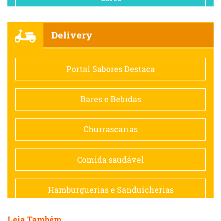
Churrascarias
Delivery
Comida saudável
Portal Sabores Destaca
Contemporânea
Bares e Bebidas
Doceria
Churrascarias
Espanhola
Comida saudável
Francesa
Hamburguerias e Sanduicherias
Hamburguerias e Sanduicherias
Leia Também
Japonesa e Oriental