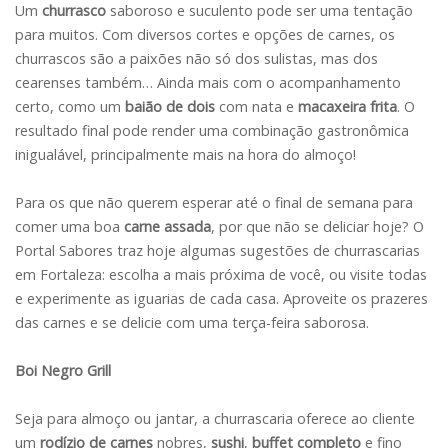
Um
churrasco
saboroso e suculento pode ser uma tentação
para muitos. Com diversos cortes e opções de carnes, os
churrascos são a paixões não só dos sulistas, mas dos
cearenses também… Ainda mais com o acompanhamento
certo, como um
baião de dois
com nata e
macaxeira frita
. O
resultado final pode render uma combinação gastronômica
inigualável, principalmente mais na hora do almoço!
Para os que não querem esperar até o final de semana para
comer uma boa
carne assada
, por que não se deliciar hoje? O
Portal Sabores traz hoje algumas sugestões de churrascarias
em Fortaleza: escolha a mais próxima de você, ou visite todas
e experimente as iguarias de cada casa. Aproveite os prazeres
das carnes e se delicie com uma terça-feira saborosa.
Boi Negro Grill
Seja para almoço ou jantar, a churrascaria oferece ao cliente
um
rodízio de carnes
nobres,
sushi
,
buffet completo
e fino