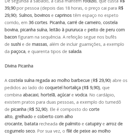
De segunda a sábado, a casa mantém
rodízio
, que custa
R$
39,90
por pessoa (depois das 18 horas, o preço cai para
R$
29,90
).
Suínos
,
bovinos
e
caprinos
têm espaço no espeto
corrido, em
36 cortes
.
Picanha
,
carré de carneiro
,
costela
bovina
,
picanha suína
,
leitão à pururuca
e
peito de peru com
bacon
figuram na sequência. A refeição segue nos bufês
de
sushi
e de
massas
, além de incluir guarnições, a exemplo
da
paçoca
, e quarenta tipos de
salada
.
Divina Picanha
A
costela suína regada ao molho barbecue
(
R$ 29,90
) abre os
pedidos ao lado do
coquetel hortaliça (R$ 9,90)
, que
combina
abacaxi
,
hortelã
,
açúcar
e
vodca
. No cardápio,
existem pratos para duas pessoas, a exemplo do turnedô
de
picanha
(
R$ 52,90
). Ele é composto do
corte
alto
,
grelhado
e
coberto com alho
crocante
,
batata
recheada
de palmito
e
catupiry
e
arroz de
cogumelo seco
. Por sua vez, o
filé de peixe ao molho