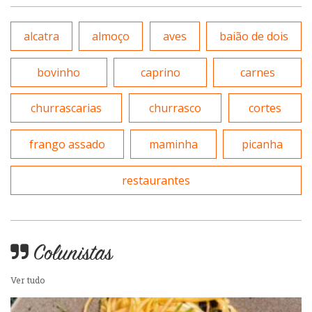
Portuguesa
Variados
alcatra
almoço
aves
baião de dois
Self-service
bovinho
caprino
carnes
Sobremesas e sorvetes
churrascarias
churrasco
cortes
frango assado
maminha
picanha
restaurantes
Colunistas
Ver tudo