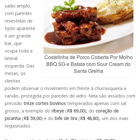
salão amplo,
com paredes
revestidas de
tijolo aparente
e um grande
bar, que
ocupa toda a
Costelinha de Porco Coberta Por Molho
lateral
BBQ SG e Batata com Sour Cream do
esquerda. Das
Santa Grelha
mesas, os
clientes
podem observar o movimento em frente à churrasqueira a
carvão, protegida por paredes de vidro. Nela são assados com
precisão
treze cortes bovinos
temperados apenas com sal
grosso, a exemplo do
ribeye
(
R$ 69,00
), do
coração de
picanha
(
R$ 59,00
) e do
bife de tira
(
R$ 48,80
), um dos mais
requisitados.