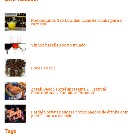
Internacional
Lanchonetes
Mercadinhos São Luiz dão dicas de drinks para o
carnaval
Japonesa e Oriental
Massas
Vinhos brasileiros no mundo
Lanchonetes
Padarias e Confeitarias
Massas
Doces ao Sul
Peixes e Frutos do Mar
Padarias e Confeitarias
Zorah Beach Hotel apresenta 2º Festival
Pizzarias
Gastronômico “Culinária Peruana”
Peixes e Frutos do Mar
Portuguesa
Pardal Sorvetes sugere combinações de drinks com
picolés para a estação
Pizzarias
Sobremesas e sorvetes
Tags