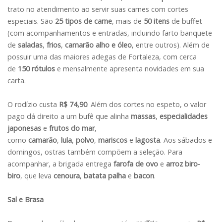
trato no atendimento ao servir suas carnes com cortes
especiais. São
25 tipos de carne
, mais de
50 itens
de buffet
(com acompanhamentos e entradas, incluindo farto banquete
de
saladas
,
frios
,
camarão alho e óleo
, entre outros). Além de
possuir uma das maiores adegas de Fortaleza, com cerca
de
150 rótulos
e mensalmente apresenta novidades em sua
carta.
O rodízio custa
R$ 74,90
. Além dos cortes no espeto, o valor
pago dá direito a um bufê que alinha
massas
,
especialidades
japonesas
e
frutos do mar
,
como
camarão
,
lula
,
polvo
,
mariscos
e
lagosta
. Aos sábados e
domingos, ostras também compõem a seleção. Para
acompanhar, a brigada entrega
farofa de ovo
e
arroz biro-
biro
, que leva
cenoura
,
batata palha
e
bacon
.
Sal e Brasa