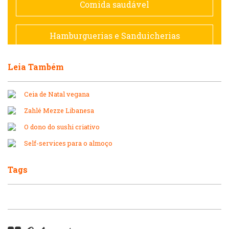
Comida saudável
Francesa
Hamburguerias e Sanduicherias
Hamburguerias e Sanduicherias
Leia Também
Japonesa e Oriental
Internacional
Ceia de Natal vegana
Lanchonetes
Zahlé Mezze Libanesa
Japonesa e Oriental
O dono do sushi criativo
Massas
Self-services para o almoço
Lanchonetes
Padarias e Confeitarias
Tags
Massas
Peixes e Frutos do Mar
Padarias e Confeitarias
Pizzarias