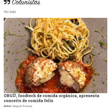
Colunistas
Peixes e Frutos do Mar
Ver tudo
Portuguesa
Pizzarias
Sobremesas e sorvetes
Portuguesa
Variados
Self-service
Sobremesas e sorvetes
ORGÜ, foodtech de comida orgânica, apresenta
conceito de comida feliz
Autor:
Raquel Pessoa