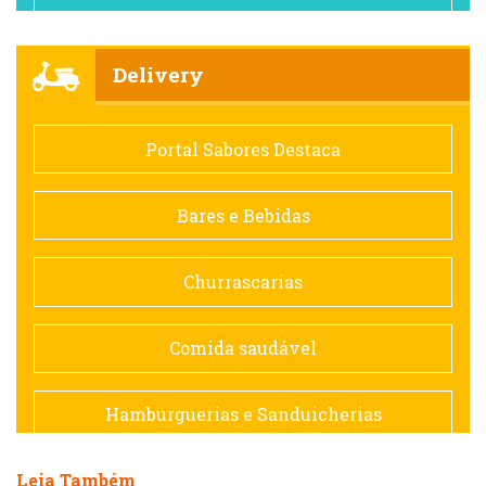
Churrascarias
Delivery
Comida saudável
Portal Sabores Destaca
Contemporânea
Bares e Bebidas
Doceria
Churrascarias
Espanhola
Comida saudável
Francesa
Hamburguerias e Sanduicherias
Hamburguerias e Sanduicherias
Leia Também
Japonesa e Oriental