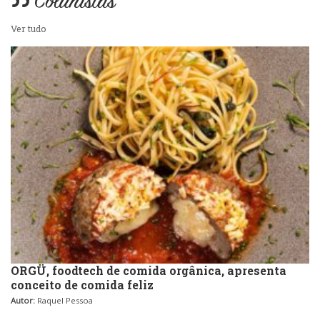
Colunistas
Portuguesa
Variados
Ver tudo
Self-service
Sobremesas e sorvetes
ORGÜ, foodtech de comida orgânica, apresenta
conceito de comida feliz
Autor:
Raquel Pessoa