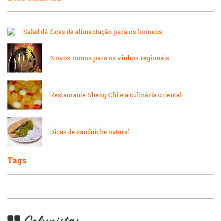
Internacional
Lanchonetes
Salad dá dicas de alimentação para os homens
Japonesa e Oriental
Massas
Novos rumos para os vinhos regionais
Lanchonetes
Padarias e Confeitarias
Restaurante Sheng Chi e a culinária oriental
Massas
Peixes e Frutos do Mar
Dicas de sanduíche natural
Padarias e Confeitarias
Pizzarias
Tags
Peixes e Frutos do Mar
Portuguesa
Pizzarias
Sobremesas e sorvetes