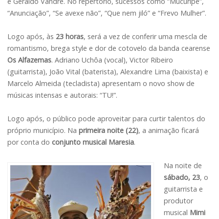
e Geraldo Vandré. No repertório, sucessos como “Mucuripe”,
“Anunciação”, “Se avexe não”, “Que nem jiló” e “Frevo Mulher”.
Logo após, às
23 horas
, será a vez de conferir uma mescla de
romantismo, brega style e dor de cotovelo da banda cearense
Os Alfazemas
. Adriano Uchôa (vocal), Victor Ribeiro
(guitarrista), João Vital (baterista), Alexandre Lima (baixista) e
Marcelo Almeida (tecladista) apresentam o novo show de
músicas intensas e autorais: “TU!”.
Logo após, o público pode aproveitar para curtir talentos do
próprio município. Na
primeira noite (22)
, a animação ficará
por conta do
conjunto musical Maresia
.
Na noite de
sábado, 23
, o
guitarrista e
produtor
musical
Mimi