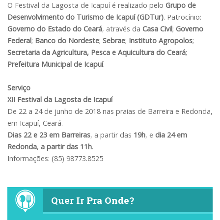
O Festival da Lagosta de Icapuí é realizado pelo
Grupo de
Desenvolvimento do Turismo de Icapuí (GDTur)
. Patrocínio:
Governo do Estado do Ceará
, através da
Casa Civil
;
Governo
Federal
;
Banco do Nordeste
;
Sebrae
;
Instituto Agropolos
;
Secretaria da Agricultura, Pesca e Aquicultura do Ceará
;
Prefeitura Municipal de Icapuí
.
Serviço
XII Festival da Lagosta de Icapuí
De 22 a 24 de junho de 2018 nas praias de Barreira e Redonda,
em Icapuí, Ceará.
Dias 22 e 23 em Barreiras
, a partir das
19h
, e
dia 24 em
Redonda
,
a partir das 11h
.
Informações: (85) 98773.8525
Quer Ir Pra Onde?