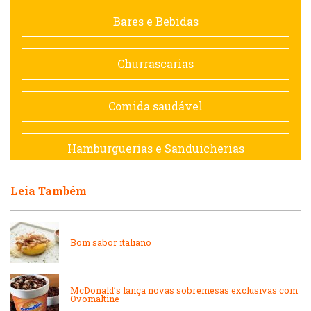
Contemporânea
Bares e Bebidas
Doceria
Churrascarias
Espanhola
Comida saudável
Francesa
Hamburguerias e Sanduicherias
Hamburguerias e Sanduicherias
Leia Também
Japonesa e Oriental
Internacional
Lanchonetes
Bom sabor italiano
Japonesa e Oriental
Massas
McDonald’s lança novas sobremesas exclusivas com
Ovomaltine
Lanchonetes