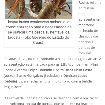
Rocha
, retorna
ao festival
para
apresentar um
Icapuí busca certificação ambiental e
repertório
conscientização para a necessidade de
recheado de
se praticar uma pesca sustentável da
clássicos das
lagosta (Foto: Governo do Estado do
Ceará)
principais
bandas de
rock das
décadas de 70, 80 e 90, somado a hits pop e reggaes atuais. A
apresentação está marcada para às
23h
. Acompanham Mimi
Rocha o cantor
Felipe Dourado
e os
músicos Nélio Costa
(baixo), Stenio Gonçalves (teclados) e Denilson Lopes
(bateria)
. E para fechar a noite, muito forró com a
banda
Pegue Xote
.
O Festival da Lagosta de Icapuí se despede com a realização
da tradicional
regata de barcos
, que acontece na praia de