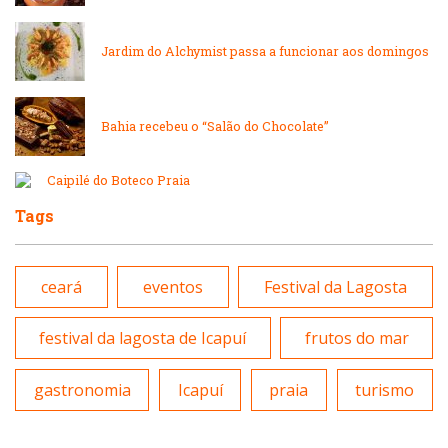
Padarias e Confeitarias
Massas
Jardim do Alchymist passa a funcionar aos domingos
Peixes e Frutos do Mar
Padarias e Confeitarias
Bahia recebeu o “Salão do Chocolate”
Pizzarias
Peixes e Frutos do Mar
Caipilé do Boteco Praia
Portuguesa
Tags
Pizzarias
Sobremesas e sorvetes
ceará
eventos
Festival da Lagosta
Portuguesa
Variados
festival da lagosta de Icapuí
frutos do mar
Self-service
gastronomia
Icapuí
praia
turismo
Sobremesas e sorvetes