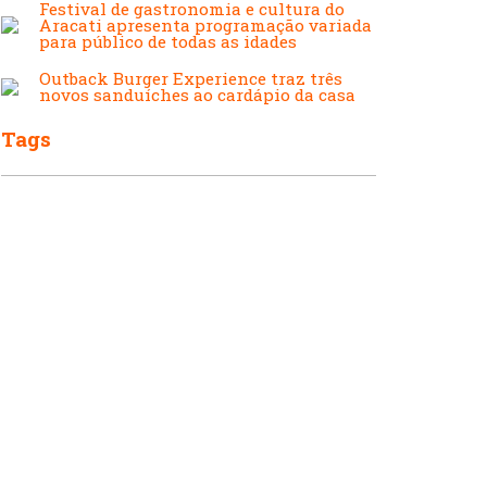
Japonesa e Oriental
Festival de gastronomia e cultura do
Francesa
Aracati apresenta programação variada
para público de todas as idades
Outback Burger Experience traz três
novos sanduíches ao cardápio da casa
Lanchonetes
Hamburguerias e
Tags
Sanduicherias
Massas
Internacional
Padarias e Confeitarias
Japonesa e Oriental
Peixes e Frutos do Mar
Lanchonetes
Pizzarias