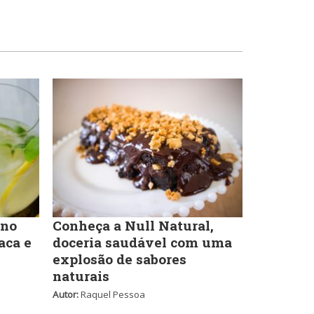
Massas
Portuguesa
Padarias e Confeitarias
Sobremesas e sorvetes
Peixes e Frutos do Mar
Variados
Pizzarias
 no
Conheça a Null Natural,
aca e
doceria saudável com uma
explosão de sabores
Portuguesa
naturais
Autor:
Raquel Pessoa