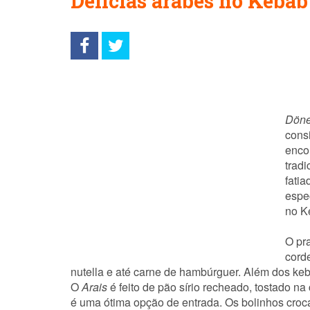
Delícias árabes no Keba
Döne
cons
enco
tradi
fati
espe
no K
O pr
cord
nutella e até carne de hambúrguer. Além dos keba
O
Arais
é feito de pão sírio recheado, tostado 
é uma ótima opção de entrada. Os bolinhos croc