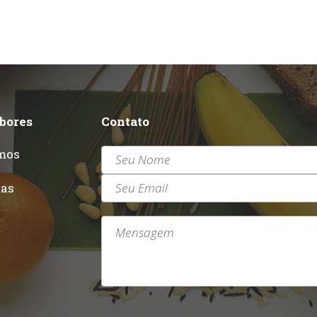
abores
Contato
mos
r
tas