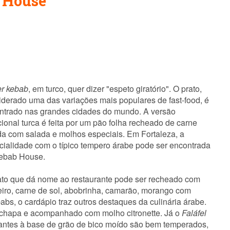
b House
r kebab
, em turco, quer dizer "espeto giratório". O prato,
iderado uma das variações mais populares de fast-food, é
ntrado nas grandes cidades do mundo. A versão
cional turca é feita por um pão folha recheado de carne
ada com salada e molhos especiais. Em Fortaleza, a
cialidade com o típico tempero árabe pode ser encontrada
ebab House.
ato que dá nome ao restaurante pode ser recheado com
eiro, carne de sol, abobrinha, camarão, morango com
bs, o cardápio traz outros destaques da culinária árabe.
na chapa e acompanhado com molho citronette. Já o
Faláfel
antes à base de grão de bico moído são bem temperados,