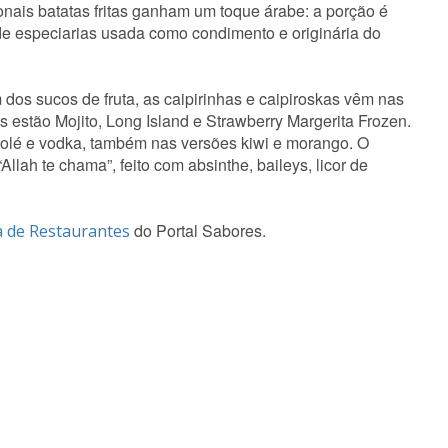
ionais batatas fritas ganham um toque árabe: a porção é
de especiarias usada como condimento e originária do
dos sucos de fruta, as caipirinhas e caipiroskas vêm nas
s estão Mojito, Long Island e Strawberry Margerita Frozen.
icolé e vodka, também nas versões kiwi e morango. O
llah te chama”, feito com absinthe, baileys, licor de
do Portal Sabores.
a de Restaurantes