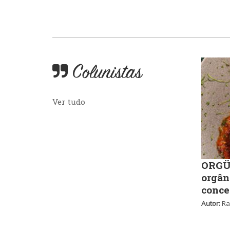
Colunistas
Ver tudo
ORGÜ,
orgân
conce
Autor:
Ra