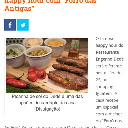
happy hour com “Forró das
Antigas”
O famoso
happy hour do
Restaurante
Engenho Dedé
será diferente
neste sábado,
25, no
shopping
Iguatemi. A
Picanha de sol do Dedé é uma das
casa recebe
opções do cardápio da casa
um especial
(Divulgação)
com o melhor
do “
Forró das
Antigas
”. Quem vai animar a ocasião é a banda local “Cuscuz