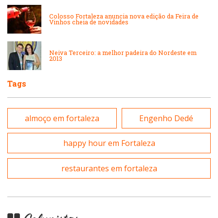
Peixes e Frutos do Mar
Colosso Fortaleza anuncia nova edição da Feira de
Vinhos cheia de novidades
Padarias e Confeitarias
Pizzarias
Neiva Terceiro: a melhor padeira do Nordeste em
Peixes e Frutos do Mar
2013
Portuguesa
Tags
Pizzarias
Sobremesas e sorvetes
almoço em fortaleza
Engenho Dedé
Portuguesa
Variados
happy hour em Fortaleza
Self-service
restaurantes em fortaleza
Sobremesas e sorvetes