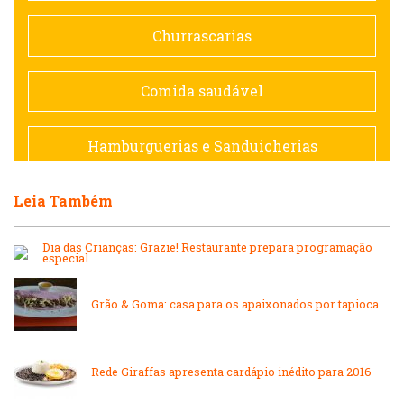
Doceria
Churrascarias
Espanhola
Comida saudável
Francesa
Hamburguerias e Sanduicherias
Hamburguerias e Sanduicherias
Leia Também
Japonesa e Oriental
Internacional
Dia das Crianças: Grazie! Restaurante prepara programação
Lanchonetes
especial
Japonesa e Oriental
Grão & Goma: casa para os apaixonados por tapioca
Massas
Lanchonetes
Padarias e Confeitarias
Rede Giraffas apresenta cardápio inédito para 2016
Massas