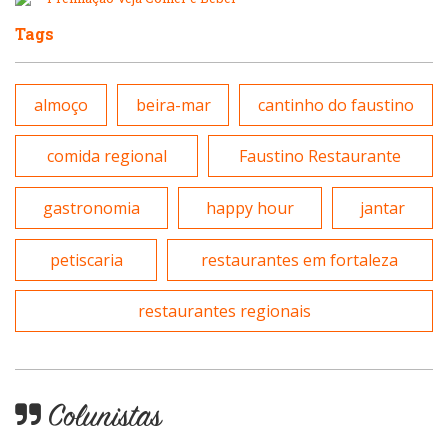
Padarias e Confeitarias
Pizzarias
Tags
Peixes e Frutos do Mar
Portuguesa
almoço
beira-mar
cantinho do faustino
Pizzarias
Sobremesas e sorvetes
comida regional
Faustino Restaurante
Portuguesa
gastronomia
happy hour
jantar
Variados
Self-service
petiscaria
restaurantes em fortaleza
restaurantes regionais
Sobremesas e sorvetes
Colunistas