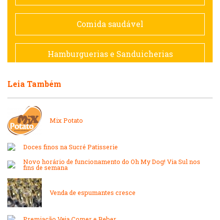
Espanhola
Comida saudável
Francesa
Hamburguerias e Sanduicherias
Hamburguerias e Sanduicherias
Leia Também
Japonesa e Oriental
Internacional
Lanchonetes
Mix Potato
Japonesa e Oriental
Massas
Doces finos na Sucré Patisserie
Novo horário de funcionamento do Oh My Dog! Via Sul nos
Lanchonetes
fins de semana
Padarias e Confeitarias
Massas
Venda de espumantes cresce
Peixes e Frutos do Mar
Premiação Veja Comer e Beber