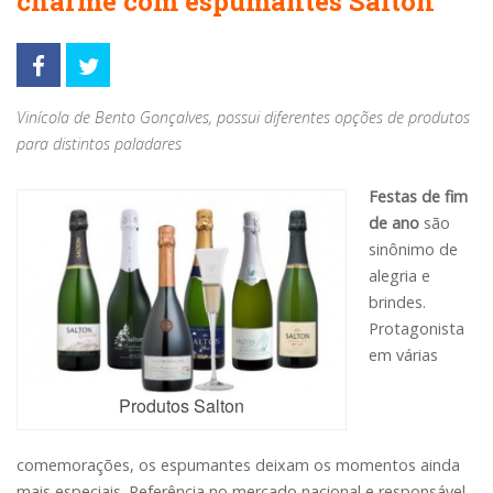
charme com espumantes Salton
Vinícola de Bento Gonçalves, possui diferentes opções de produtos
para distintos paladares
Festas de fim
de ano
são
sinônimo de
alegria e
brindes.
Protagonista
em várias
Produtos Salton
comemorações, os espumantes deixam os momentos ainda
mais especiais. Referência no mercado nacional e responsável