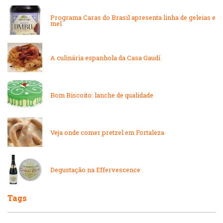
Internacional
Lanchonetes
Programa Caras do Brasil apresenta linha de geleias e
mel
Japonesa e Oriental
Massas
A culinária espanhola da Casa Gaudí
Lanchonetes
Padarias e Confeitarias
Massas
Bom Biscoito: lanche de qualidade
Peixes e Frutos do Mar
Padarias e Confeitarias
Veja onde comer pretzel em Fortaleza
Pizzarias
Peixes e Frutos do Mar
Portuguesa
Degustação na Effervescence
Pizzarias
Sobremesas e sorvetes
Tags
Portuguesa