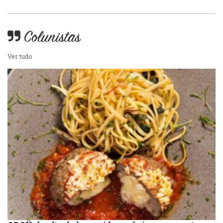
Variados
Self-service
Colunistas
Sobremesas e sorvetes
Ver tudo