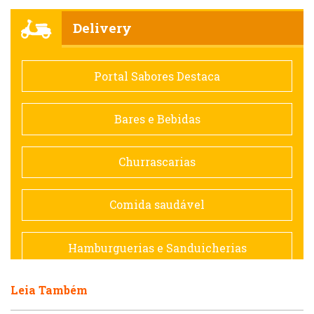
Churrascarias
Delivery
Comida saudável
Portal Sabores Destaca
Contemporânea
Bares e Bebidas
Doceria
Churrascarias
Espanhola
Comida saudável
Francesa
Hamburguerias e Sanduicherias
Hamburguerias e Sanduicherias
Leia Também
Japonesa e Oriental