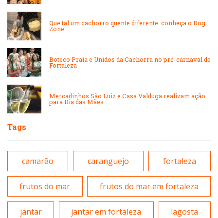
Padarias e Confeitarias
Que tal um cachorro quente diferente: conheça o Dog
Massas
Zone
Peixes e Frutos do Mar
Padarias e Confeitarias
Boteco Praia e Unidos da Cachorra no pré-carnaval de
Pizzarias
Fortaleza
Peixes e Frutos do Mar
Portuguesa
Mercadinhos São Luiz e Casa Valduga realizam ação
para Dia das Mães
Pizzarias
Sobremesas e sorvetes
Tags
Portuguesa
Variados
camarão
caranguejo
fortaleza
Self-service
frutos do mar
frutos do mar em fortaleza
Sobremesas e sorvetes
jantar
jantar em fortaleza
lagosta