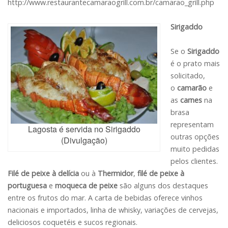
http://www.restaurantecamaraogrill.com.br/camarao_grill.php
Sirigaddo
Se o
Sirigaddo
é o prato mais
solicitado,
o
camarão
e
as
carnes
na
brasa
representam
Lagosta é servida no Sirigaddo
outras opções
(Divulgação)
muito pedidas
pelos clientes.
Filé de peixe à delícia
ou à
Thermidor
,
filé de peixe à
portuguesa
e
moqueca de peixe
são alguns dos destaques
entre os frutos do mar. A carta de bebidas oferece vinhos
nacionais e importados, linha de whisky, variações de cervejas,
deliciosos coquetéis e sucos regionais.