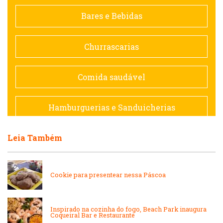
Contemporânea
Bares e Bebidas
Doceria
Churrascarias
Espanhola
Comida saudável
Francesa
Hamburguerias e Sanduicherias
Hamburguerias e Sanduicherias
Leia Também
Japonesa e Oriental
Internacional
Lanchonetes
Cookie para presentear nessa Páscoa
Japonesa e Oriental
Massas
Inspirado na cozinha do fogo, Beach Park inaugura
Coqueiral Bar e Restaurante
Lanchonetes