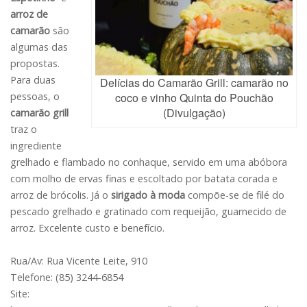
arroz de
camarão
são
algumas das
propostas.
Para duas
Delícias do Camarão Grill: camarão no
pessoas, o
coco e vinho Quinta do Pouchão
(Divulgação)
camarão grill
traz o
ingrediente
grelhado e flambado no conhaque, servido em uma abóbora
com molho de ervas finas e escoltado por batata corada e
arroz de brócolis. Já o
sirigado à moda
compõe-se de filé do
pescado grelhado e gratinado com requeijão, guarnecido de
arroz. Excelente custo e benefício.
Rua/Av: Rua Vicente Leite, 910
Telefone: (85) 3244-6854
Site: