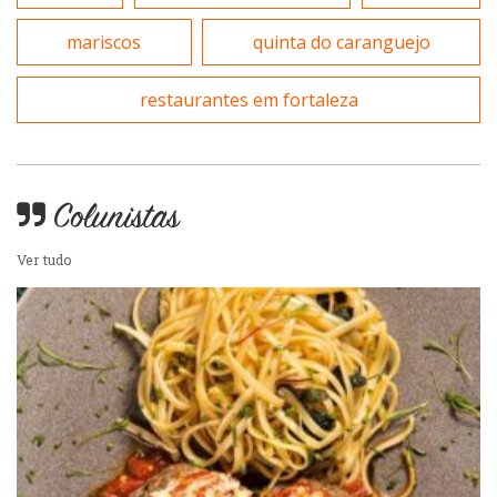
mariscos
quinta do caranguejo
restaurantes em fortaleza
Colunistas
Ver tudo