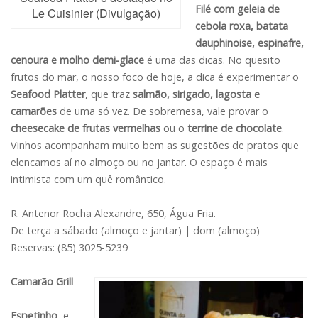
Filé com geleia de
Le Cuisinier (Divulgação)
cebola roxa, batata
dauphinoise, espinafre,
cenoura e molho demi-glace
é uma das dicas. No quesito
frutos do mar, o nosso foco de hoje, a dica é experimentar o
Seafood Platter
, que
traz
salmão, sirigado, lagosta e
camarões
de uma só vez. De sobremesa, vale provar o
cheesecake de frutas vermelhas
ou o
terrine de chocolate
.
Vinhos acompanham muito bem as sugestões de pratos que
elencamos aí no almoço ou no jantar. O espaço é mais
intimista com um quê romântico.
R. Antenor Rocha Alexandre, 650, Água Fria.
De terça a sábado (almoço e jantar) | dom (almoço)
Reservas: (85) 3025-5239
Camarão Grill
Espetinho
e