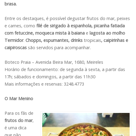
brasa.
Entre os destaques, é possível degustar frutos do mar, peixes
e carnes, como
filé de sirigado à espanhola, picanha fatiada
com fetuccine, moqueca mista à baiana
e
lagosta ao molho
Termidor
.
Chopps, espumantes, drinks
tropicais
, caipirinhas e
caipiroscas
são servidos para acompanhar.
Boteco Praia – Avenida Beira Mar, 1680, Meireles
Horário de funcionamento: de segunda à sexta, a partir das
17h; sábados e domingos, a partir das 11h30
Mais informações e reservas: 3248.4773
O Mar Menino
Para os fãs de
frutos do mar
,
é uma dica
que não