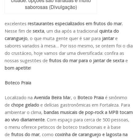
cidade: opções são variadas e muito
saborosas (Divulgação)
excelentes
restaurantes especializados em frutos do mar.
Nesse fim de
sexta
, um dia após a tradicional
quinta do
caranguejo
, o que muita gente quer é sair para
jantar
e
sabores variados à mesa… Por isso mesmo, se ontem foi o dia
do crustáceo, hoje vamos dar uma diversificada: confira as
nossas sugestões de
frutos do mar para o jantar de sexta
e
bom apetite
!
Boteco Praia
Localizado na
Avenida Beira Ma
r, o
Boteco Praia
é sinônimo
de
chope gelado
e delícias gastronômicas em Fortaleza. Para
ambientar o clima,
bandas musicais de pop-rock a MPB tocam
ao vivo diariamente
. Com espaço para cerca de 500 pessoas,
o menu oferece petiscos de boteco tradicionais e à base
de
frutos do mar
, como
coxinha de caranguejo e lagosta na