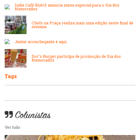
Indie Café Bistrô anuncia menu especial para o Dia dos
Namorados
Japonesa e Oriental
Massas
Chefs na Praça realiza mais uma edição neste final de
semana
Lanchonetes
Padarias e Confeitarias
Jantar aconchegante é aqui
Massas
Peixes e Frutos do Mar
Dor’s Burger participa de promoção de Dia dos
Namorados
Padarias e Confeitarias
Pizzarias
Tags
Peixes e Frutos do Mar
Portuguesa
Pizzarias
Sobremesas e sorvetes
Colunistas
Portuguesa
Ver tudo
Variados