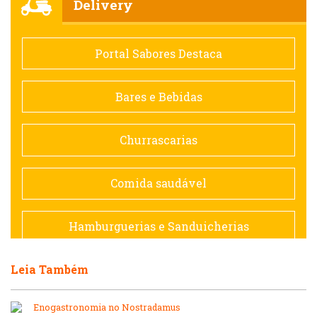
Delivery
Comida saudável
Portal Sabores Destaca
Contemporânea
Bares e Bebidas
Doceria
Churrascarias
Espanhola
Comida saudável
Francesa
Hamburguerias e Sanduicherias
Hamburguerias e Sanduicherias
Leia Também
Japonesa e Oriental
Internacional
Enogastronomia no Nostradamus
Lanchonetes