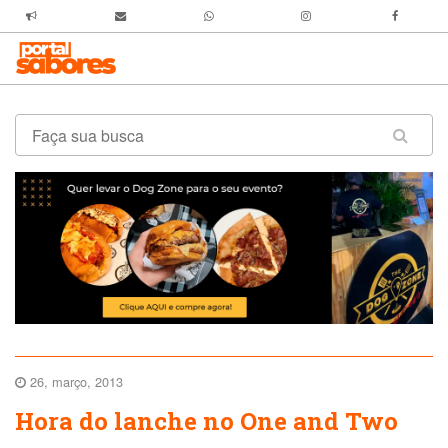
26, março, 2013
Hora do lanche no One and Two