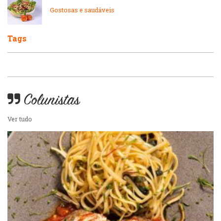
Portuguesa
Gostosas e saudáveis
Pizzarias
Sobremesas e sorvetes
Tags
Portuguesa
Variados
Self-service
Colunistas
Sobremesas e sorvetes
Ver tudo