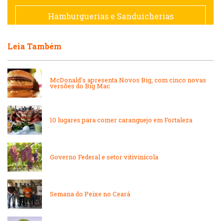
Francesa
Hamburguerias e Sanduicherias
Hamburguerias e Sanduicherias
Leia Também
Japonesa e Oriental
Internacional
Lanchonetes
McDonald’s apresenta Novos Big, com cinco novas
versões do Big Mac
Japonesa e Oriental
Massas
10 lugares para comer caranguejo em Fortaleza
Lanchonetes
Padarias e Confeitarias
Massas
Governo Federal e setor vitivinícola
Peixes e Frutos do Mar
Padarias e Confeitarias
Semana do Peixe no Ceará
Pizzarias
Peixes e Frutos do Mar