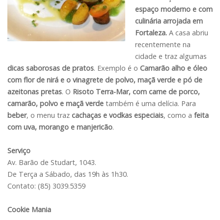
espaço moderno e com
culinária arrojada em
Fortaleza.
A casa abriu
recentemente na
cidade e traz algumas
dicas saborosas de pratos
. Exemplo é o
Camarão alho e óleo
com flor de nirá e o vinagrete de polvo, maçã verde e pó de
azeitonas pretas
. O
Risoto Terra-Mar, com carne de porco,
camarão, polvo e maçã verde
também é uma delícia. Para
beber
, o menu traz
cachaças e vodkas especiais
, como a
feita
com uva, morango e manjericão
.
Serviço
Av. Barão de Studart, 1043.
De Terça a Sábado, das 19h às 1h30.
Contato: (85) 3039.5359
Cookie Mania