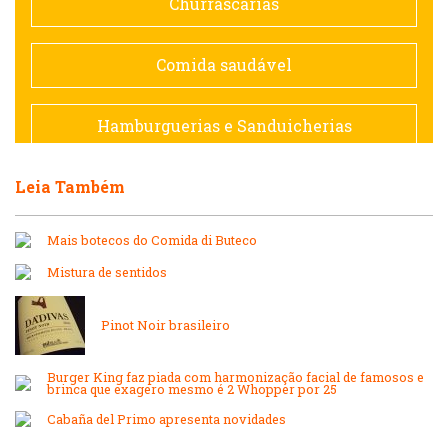
Churrascarias
Espanhola
Comida saudável
Francesa
Hamburguerias e Sanduicherias
Hamburguerias e Sanduicherias
Leia Também
Japonesa e Oriental
Internacional
Mais botecos do Comida di Buteco
Lanchonetes
Mistura de sentidos
Japonesa e Oriental
Massas
Pinot Noir brasileiro
Lanchonetes
Padarias e Confeitarias
Burger King faz piada com harmonização facial de famosos e
brinca que exagero mesmo é 2 Whopper por 25
Massas
Cabaña del Primo apresenta novidades
Peixes e Frutos do Mar