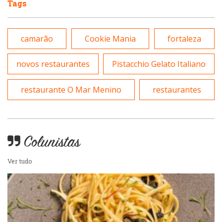
Tags
Padarias e Confeitarias
Pizzarias
camarão
Cookie Mania
fortaleza
Peixes e Frutos do Mar
Portuguesa
novos restaurantes
Pistacchio Gelato Italiano
Pizzarias
Sobremesas e sorvetes
restaurante O Mar Menino
restaurantes
Portuguesa
Variados
Self-service
Colunistas
Ver tudo
Sobremesas e sorvetes