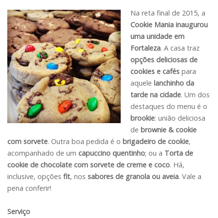
Na reta final de 2015, a
Cookie Mania
inaugurou
uma unidade em
Fortaleza
. A casa traz
opções deliciosas de
cookies e cafés
para
aquele
lanchinho da
tarde na cidade
. Um dos
destaques do menu é o
brookie
: união deliciosa
de
brownie & cookie
com sorvete
. Outra boa pedida é o
brigadeiro de cookie
,
acompanhado de um
capuccino quentinho
; ou a
Torta de
cookie de chocolate com sorvete de creme e coco
. Há,
inclusive, opções
fit
, nos
sabores de granola ou aveia
. Vale a
pena conferir!
Serviço