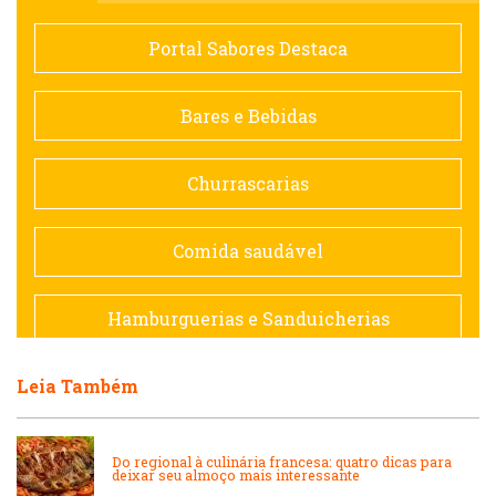
Comida saudável
Portal Sabores Destaca
Contemporânea
Bares e Bebidas
Doceria
Churrascarias
Espanhola
Comida saudável
Francesa
Hamburguerias e Sanduicherias
Hamburguerias e Sanduicherias
Leia Também
Japonesa e Oriental
Internacional
Lanchonetes
Do regional à culinária francesa: quatro dicas para
deixar seu almoço mais interessante