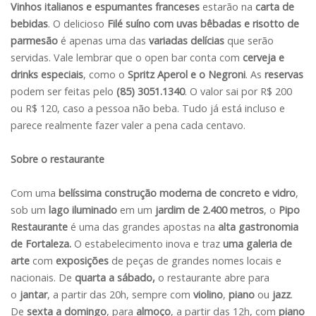
Vinhos italianos e espumantes franceses
estarão na
carta de
bebidas
. O delicioso
Filé suíno com uvas bêbadas e risotto de
parmesão
é apenas uma das
variadas delícias
que serão
servidas. Vale lembrar que o open bar conta com
cerveja e
drinks especiais
, como o
Spritz Aperol e o Negroni
. As
reservas
podem ser feitas pelo
(85) 3051.1340
. O valor sai por R$ 200
ou R$ 120, caso a pessoa não beba. Tudo já está incluso e
parece realmente fazer valer a pena cada centavo.
Sobre o restaurante
Com uma
belíssima construção moderna de concreto e vidro
,
sob um
lago iluminado
em um
jardim de 2.400 metros
, o
Pipo
Restaurante
é uma das grandes apostas na
alta gastronomia
de Fortaleza.
O estabelecimento inova e traz
uma galeria
de
arte
com
exposições
de peças de grandes nomes locais e
nacionais. De
quarta a sábado,
o restaurante abre para
o
jantar
, a partir das 20h, sempre com
violino
,
piano
ou
jazz
.
De
sexta a domingo
, para
almoço
, a partir das 12h, com
piano