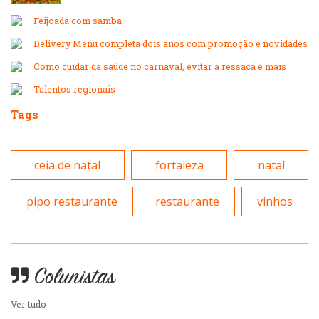
Japonesa e Oriental
Massas
Feijoada com samba
Lanchonetes
Delivery Menu completa dois anos com promoção e novidades
Padarias e Confeitarias
Como cuidar da saúde no carnaval, evitar a ressaca e mais
Massas
Talentos regionais
Peixes e Frutos do Mar
Tags
Padarias e Confeitarias
Pizzarias
ceia de natal
fortaleza
natal
Peixes e Frutos do Mar
Portuguesa
pipo restaurante
restaurante
vinhos
Pizzarias
Sobremesas e sorvetes
Portuguesa
Colunistas
Variados
Ver tudo
Self-service