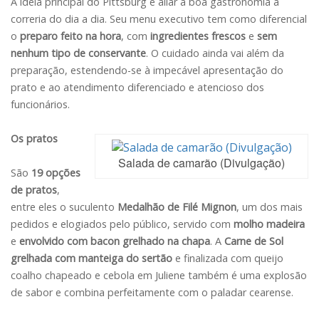
A ideia principal do Pittsburg é aliar a boa gastronomia à
correria do dia a dia. Seu menu executivo tem como diferencial
o
preparo feito na hora
, com
ingredientes frescos
e
sem
nenhum tipo de conservante
. O cuidado ainda vai além da
preparação, estendendo-se à impecável apresentação do
prato e ao atendimento diferenciado e atencioso dos
funcionários.
Os pratos
Salada de camarão (Divulgação)
São
19 opções
de pratos
,
entre eles o suculento
Medalhão de Filé Mignon
, um dos mais
pedidos e elogiados pelo público, servido com
molho madeira
e
envolvido com bacon grelhado na chapa
. A
Carne de Sol
grelhada com manteiga do sertão
e finalizada com queijo
coalho chapeado e cebola em Juliene também é uma explosão
de sabor e combina perfeitamente com o paladar cearense.