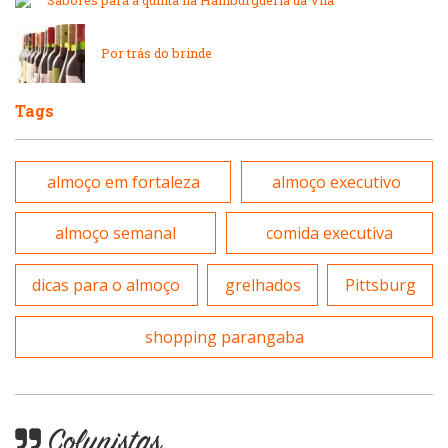
Lanchonetes
Padarias e Confeitarias
Por trás do brinde
Massas
Peixes e Frutos do Mar
Tags
Padarias e Confeitarias
Pizzarias
almoço em fortaleza
almoço executivo
Peixes e Frutos do Mar
Portuguesa
almoço semanal
comida executiva
Pizzarias
Sobremesas e sorvetes
dicas para o almoço
grelhados
Pittsburg
Portuguesa
shopping parangaba
Variados
Self-service
Colunistas
Sobremesas e sorvetes