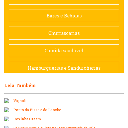
Contemporânea
Bares e Bebidas
Doceria
Churrascarias
Espanhola
Comida saudável
Francesa
Hamburguerias e Sanduicherias
Hamburguerias e Sanduicherias
Leia Também
Japonesa e Oriental
Internacional
Vignoli
Lanchonetes
Ponto da Pizza e do Lanche
Japonesa e Oriental
Coxinha Cream
Massas
Sabores para a quinta na Hamburgueria da Vila