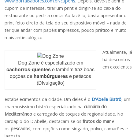
www.portalsabores.com.br/cupons
. Depois, deve-se abrir o
cupom de interesse, tirar um print e dirigir-se ao caixa do
restaurante ou pedir a conta. Ao fazê-lo, basta apresentar o
print feito direto da tela do seu dispositivo móvel – nada de
ter que andar com papéis impressos, pouco prático e muito
mais antiecológico.
Atualmente, já
há descontos
Dog Zone é especializado em
em excelentes
cachorros-quentes
e também traz boas
opções de
hambúrgueres
e petiscos
(Divulgação)
estabelecimentos da cidade. Um deles é o
D’Abelle Bistrô
, um
charmosíssimo bistrô especializado na
culinária do
Mediterrâneo
e carregado de toques de regionalidade. No
cardápio do D’Abelle, destacam-se os
frutos do mar
e
os
pescados
, com opções como sirigado, polvo, camarões e
lagosta.