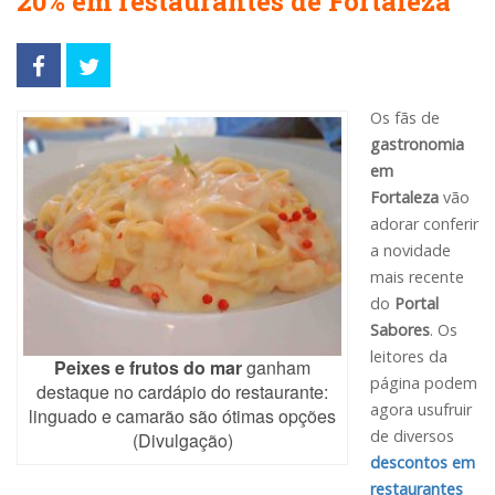
20% em restaurantes de Fortaleza
Os fãs de
gastronomia
em
Fortaleza
vão
adorar conferir
a novidade
mais recente
do
Portal
Sabores
. Os
leitores da
Peixes e frutos do mar
ganham
página podem
destaque no cardápio do restaurante:
agora usufruir
linguado e camarão são ótimas opções
de diversos
(Divulgação)
descontos em
restaurantes