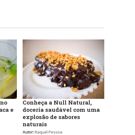
Self-service
Sobremesas e sorvetes
 no
Conheça a Null Natural,
aca e
doceria saudável com uma
explosão de sabores
naturais
Autor:
Raquel Pessoa