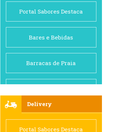
Portal Sabores Destaca
Bares e Bebidas
Barracas de Praia
Brasileiro e Regional
Delivery
Cafés
Portal Sabores Destaca