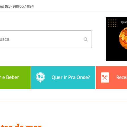
es (85) 98905.1994
 e Beber
Quer Ir Pra Onde?
Rece