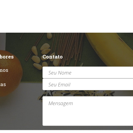
abores
Contato
mos
r
tas