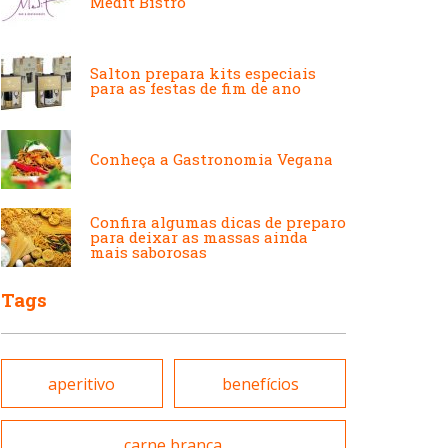
Medit Bistrô
Japonesa e Oriental
Francesa
Salton prepara kits especiais
para as festas de fim de ano
Lanchonetes
Hamburguerias e
Sanduicherias
Conheça a Gastronomia Vegana
Massas
Internacional
Confira algumas dicas de preparo
para deixar as massas ainda
mais saborosas
Padarias e Confeitarias
Tags
Japonesa e Oriental
Peixes e Frutos do Mar
aperitivo
benefícios
Lanchonetes
Pizzarias
carne branca