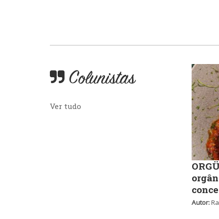
Colunistas
Ver tudo
ORGÜ,
orgân
conce
Autor:
Ra