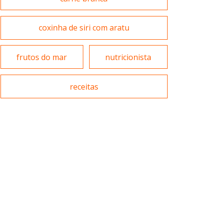
Massas
coxinha de siri com aratu
Portuguesa
frutos do mar
nutricionista
Padarias e Confeitarias
Sobremesas e sorvetes
receitas
Peixes e Frutos do Mar
Variados
Pizzarias
Portuguesa