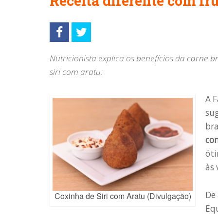
Receita diferente com fr
Nutricionista explica os benefícios da carne 
siri com aratu:
A F
su
bra
co
ót
às 
De 
Coxinha de Siri com Aratu (Divulgação)
Equ