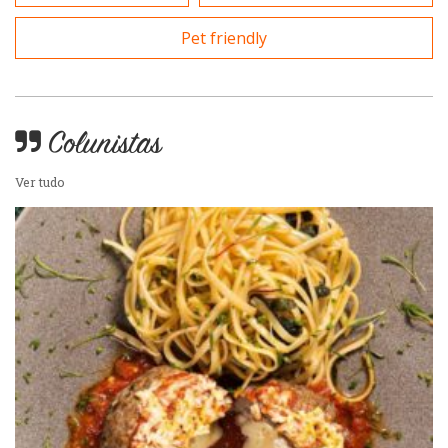
Self-service
Pet friendly
Sobremesas e sorvetes
Colunistas
Ver tudo