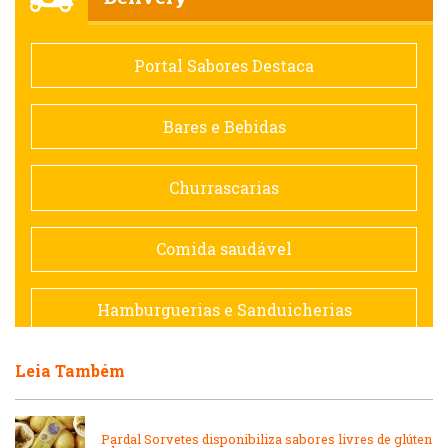
Comida saudável
Portal Sabores Destaca
Contemporânea
Bares e Bebidas
Doceria
Churrascarias
Espanhola
Comida saudável
Francesa
Hamburguerias e Sanduicherias
Hamburguerias e Sanduicherias
Leia Também
Japonesa e Oriental
Internacional
Lanchonetes
Pardal Sorvetes disponibiliza sabores livres de glúten