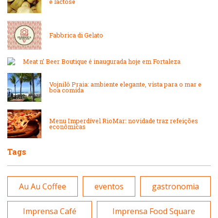
e lactose
Japonesa e Oriental
Massas
Fabbrica di Gelato
Lanchonetes
Padarias e Confeitarias
Meat n’ Beer Boutique é inaugurada hoje em Fortaleza
Massas
Peixes e Frutos do Mar
Vojnilô Praia: ambiente elegante, vista para o mar e
boa comida
Padarias e Confeitarias
Pizzarias
Menu Imperdível RioMar: novidade traz refeições
econômicas
Peixes e Frutos do Mar
Portuguesa
Tags
Pizzarias
Sobremesas e sorvetes
Au Au Coffee
eventos
gastronomia
Portuguesa
Variados
Imprensa Café
Imprensa Food Square