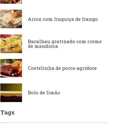
Arroz com linguiça de frango
Japonesa e Oriental
Francesa
Bacalhau gratinado com creme
de mandioca
Lanchonetes
Hamburguerias e
Sanduicherias
Costelinha de porco agridoce
Massas
Internacional
Bolo de limão
Padarias e Confeitarias
Tags
Japonesa e Oriental
Peixes e Frutos do Mar