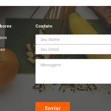
abores
Contato
mos
r
tas
Enviar