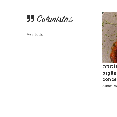
Colunistas
Ver tudo
ORGÜ,
orgân
conce
Autor:
Ra