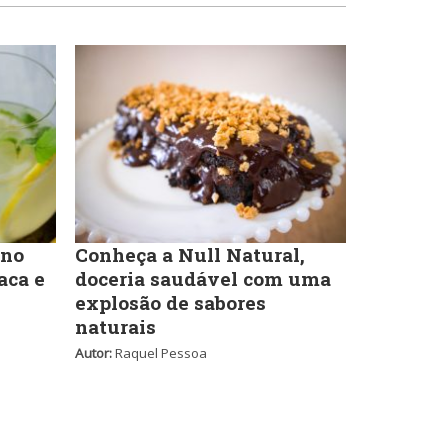
Lanchonetes
Pizzarias
Massas
Portuguesa
Padarias e Confeitarias
Sobremesas e sorvetes
 no
Conheça a Null Natural,
Peixes e Frutos do Mar
aca e
doceria saudável com uma
explosão de sabores
Variados
naturais
Pizzarias
Autor:
Raquel Pessoa
Portuguesa