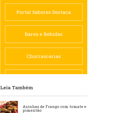
Portal Sabores Destaca
Churrascarias
Bares e Bebidas
Comida saudável
Churrascarias
Contemporânea
Comida saudável
Leia Também
Doceria
Hamburguerias e
Asinhas de Frango com tomate e
Sanduicherias
Espanhola
pimentão