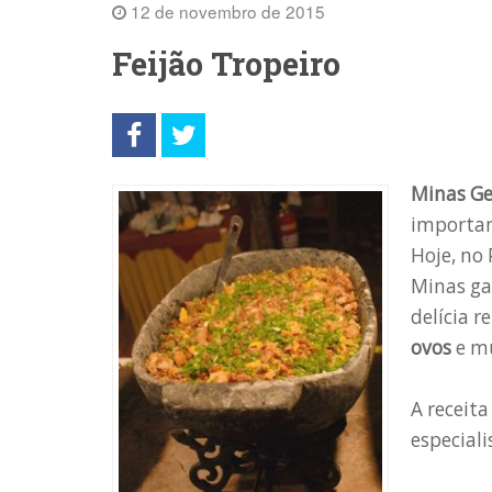
12 de novembro de 2015
Feijão Tropeiro
Minas
Ge
important
Hoje, no
Minas ga
delícia 
ovos
e mu
A receit
especiali