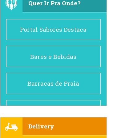
Quer Ir Pra Onde?
Portal Sabores Destaca
Bares e Bebidas
Barracas de Praia
Brasileiro e Regional
Delivery
Cafés