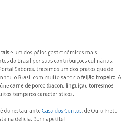
rais
é um dos pólos gastronômicos mais
es do Brasil por suas contribuições culinárias.
 Portal Sabores, trazemos um dos pratos que de
nhou o Brasil com muito sabor: o
feijão
tropeiro
. A
reúne
carne de porco
(
bacon
,
linguiça
),
torresmos
,
itos temperos característicos.
a é do restaurante
Casa dos Contos
, de Ouro Preto,
sta na delícia. Bom apetite!