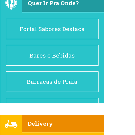
Quer Ir Pra Onde?
Portal Sabores Destaca
Bares e Bebidas
Barracas de Praia
Brasileiro e Regional
Delivery
Cafés