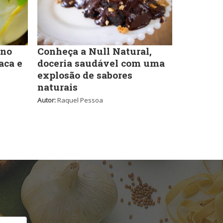
Self-service
 no
Conheça a Null Natural,
aca e
doceria saudável com uma
explosão de sabores
Sobremesas e sorvetes
naturais
Autor:
Raquel Pessoa