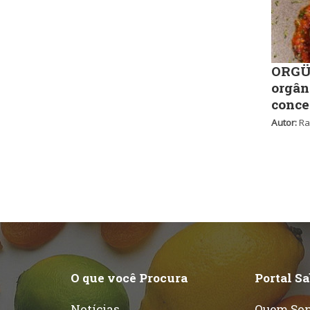
ORGÜ,
orgân
conce
Autor:
Ra
O que você Procura
Portal S
Notícias
Quem So