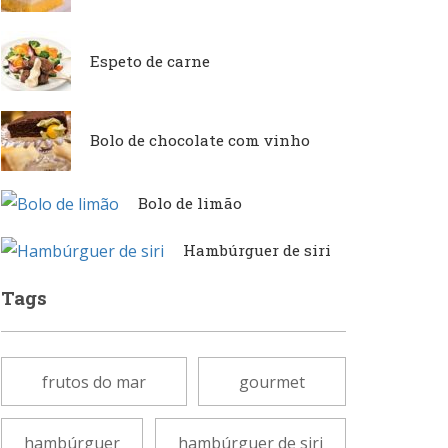
Espeto de carne
Japonesa e Oriental
Francesa
Bolo de chocolate com vinho
Lanchonetes
Hamburguerias e
Sanduicherias
Bolo de limão
Massas
Hambúrguer de siri
Internacional
Tags
Padarias e Confeitarias
Japonesa e Oriental
frutos do mar
gourmet
Peixes e Frutos do Mar
hambúrguer
hambúrguer de siri