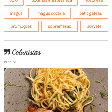
bolo
docerias em fortaleza
fortaleza
Peixes e Frutos do Mar
Portuguesa
magus
magus doceria
petit gateau
Pizzarias
Sobremesas e sorvetes
promoções
sobremesas
sorvete
Portuguesa
Variados
Self-service
Colunistas
Ver tudo
Sobremesas e sorvetes