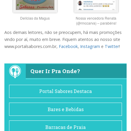
Delícias da Magus
Nossa vencedora Renata
(@rmccarva) – parabéns!
Aos demais leitores, não se preocupem, há mais promoções
vindo por aí, muito em breve. Fiquem atentos ao nosso site
www.portalsabores.com.br,
Facebook
,
Instagram
e
Twitter
!
Quer Ir Pra Onde?
Portal Sabores Destaca
Bares e Bebidas
Barracas de Praia