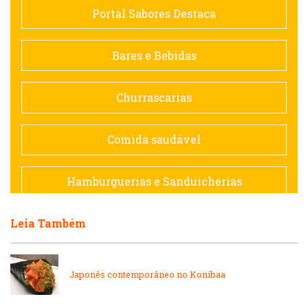
Portal Sabores Destaca
Contemporânea
Bares e Bebidas
Doceria
Churrascarias
Espanhola
Comida saudável
Francesa
Hamburguerias e Sanduicherias
Hamburguerias e Sanduicherias
Leia Também
Japonesa e Oriental
Internacional
Lanchonetes
Japonês contemporâneo no Konibaa
Japonesa e Oriental
Massas