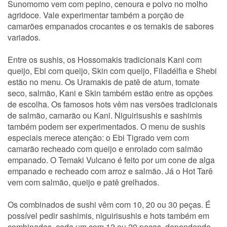
Sunomomo vem com pepino, cenoura e polvo no molho
agridoce. Vale experimentar também a porção de
camarões empanados crocantes e os temakis de sabores
variados.
Entre os sushis, os Hossomakis tradicionais Kani com
queijo, Ebi com queijo, Skin com queijo, Filadélfia e Shebi
estão no menu. Os Uramakis de patê de atum, tomate
seco, salmão, Kani e Skin também estão entre as opções
de escolha. Os famosos hots vêm nas versões tradicionais
de salmão, camarão ou Kani. Niguirisushis e sashimis
também podem ser experimentados. O menu de sushis
especiais merece atenção: o Ebi Tigrado vem com
camarão recheado com queijo e enrolado com salmão
empanado. O Temaki Vulcano é feito por um cone de alga
empanado e recheado com arroz e salmão. Já o Hot Tarê
vem com salmão, queijo e patê grelhados.
Os combinados de sushi vêm com 10, 20 ou 30 peças. É
possível pedir sashimis, niguirisushis e hots também em
combinados, cada um com 12 ou 20 peças, dependendo