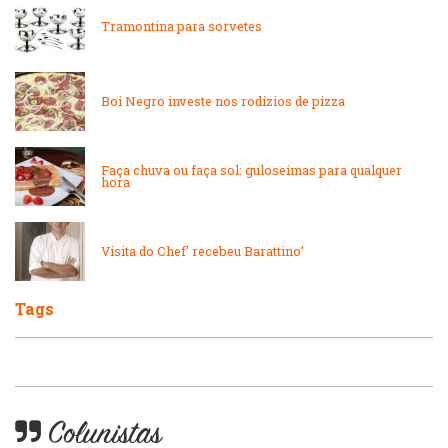
Tramontina para sorvetes
Lanchonetes
Padarias e Confeitarias
Massas
Boi Negro investe nos rodízios de pizza
Peixes e Frutos do Mar
Padarias e Confeitarias
Faça chuva ou faça sol: guloseimas para qualquer
Pizzarias
hora
Peixes e Frutos do Mar
Portuguesa
Visita do Chef’ recebeu Barattino’
Pizzarias
Sobremesas e sorvetes
Tags
Portuguesa
Variados
Self-service
Colunistas