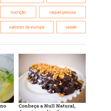
Massas
nutrição
raquel pessoa
Portuguesa
sabores da europa
saúde
Padarias e Confeitarias
Sobremesas e sorvetes
Peixes e Frutos do Mar
Variados
Pizzarias
Portuguesa
 no
Conheça a Null Natural,