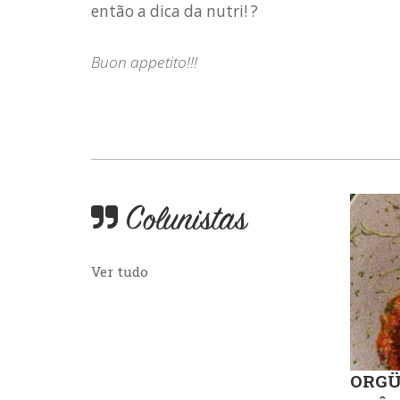
então a dica da nutri! ?
Buon appetito!!!
Colunistas
Ver tudo
ORGÜ,