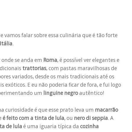
e vamos falar sobre essa culinária que é tão forte
Itália
.
r onde se anda em
Roma
, é possível ver elegantes e
dicionais
trattorias
, com pastas maravilhosas de
ores variados, desde os mais tradicionais até os
s exóticos. E eu não poderia ficar de fora, e fui logo
perimentando um
linguine negro
autêntico!
a curiosidade é que esse prato leva um
macarrão
e
é feito com a tinta de lula
, ou
nero di seppia
. A
ta de lula
é uma iguaria típica da
cozinha