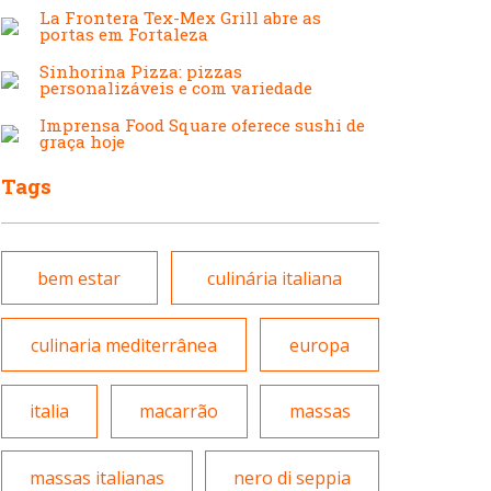
Japonesa e Oriental
La Frontera Tex-Mex Grill abre as
Francesa
portas em Fortaleza
Sinhorina Pizza: pizzas
personalizáveis e com variedade
Lanchonetes
Hamburguerias e
Imprensa Food Square oferece sushi de
graça hoje
Sanduicherias
Tags
Massas
Internacional
bem estar
culinária italiana
Padarias e Confeitarias
Japonesa e Oriental
culinaria mediterrânea
europa
Peixes e Frutos do Mar
italia
macarrão
massas
Lanchonetes
massas italianas
nero di seppia
Pizzarias