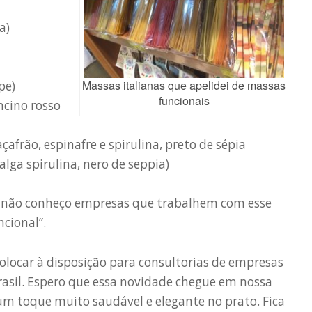
a)
Massas italianas que apelidei de massas
pe)
funcionais
ncino rosso
afrão, espinafre e spirulina, preto de sépia
alga spirulina, nero de seppia)
da não conheço empresas que trabalhem com esse
ncional”.
colocar à disposição para consultorias de empresas
rasil. Espero que essa novidade chegue em nossa
r um toque muito saudável e elegante no prato. Fica