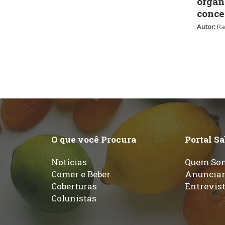
orgân
conce
Autor:
Ra
O que você Procura
Portal S
Notícias
Quem So
Comer e Beber
Anuncia
Coberturas
Entrevis
Colunistas