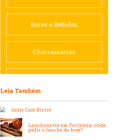
Churrascarias
Bares e Bebidas
Comida saudável
Churrascarias
Contemporânea
Comida saudável
Leia Também
Doceria
Hamburguerias e
Indie Café Bistrô
Sanduicherias
Espanhola
Lanchonetes em Fortaleza: onde
pedir o lanche de hoje?