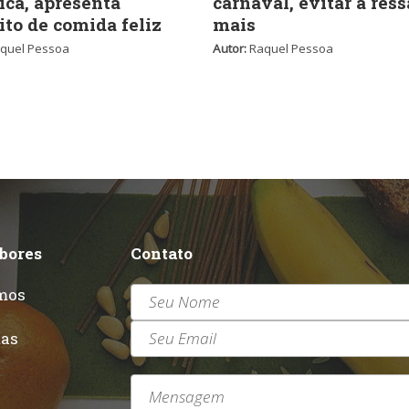
ica, apresenta
carnaval, evitar a ress
ito de comida feliz
mais
quel Pessoa
Autor:
Raquel Pessoa
abores
Contato
mos
r
tas