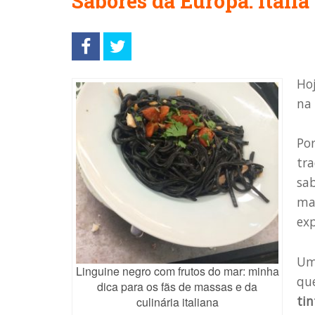
Sabores da Europa: Itália
Hoj
na
Po
tra
sab
mai
ex
Um
Linguine negro com frutos do mar: minha
qu
dica para os fãs de massas e da
tin
culinária italiana