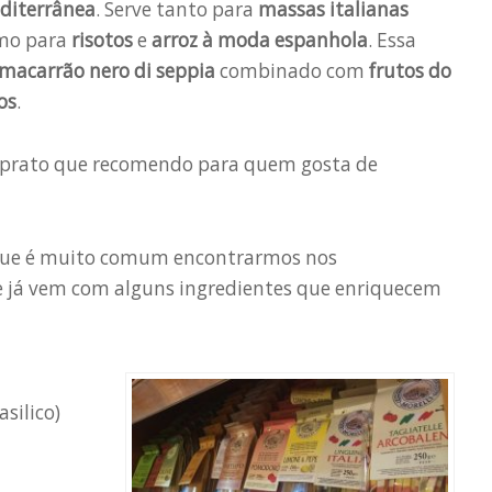
diterrânea
. Serve tanto para
massas italianas
mo para
risotos
e
arroz à moda espanhola
. Essa
macarrão nero di seppia
combinado com
frutos do
os
.
m prato que recomendo para quem gosta de
é que é muito comum encontrarmos nos
e já vem com alguns ingredientes que enriquecem
silico)