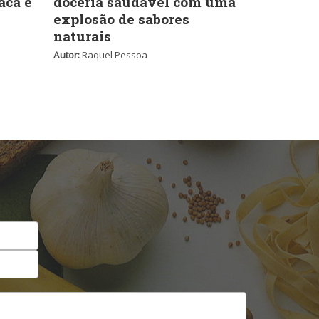
aca e
doceria saudável com uma
Self-service
explosão de sabores
naturais
Autor:
Raquel Pessoa
Sobremesas e sorvetes