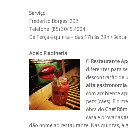
Serviço
Frederico Borges, 292
Telefone: (85) 3045.4004
De Terça e quinta – das 17h às 23h / Sexta
Apelo Piadineria
O
Restaurante Ape
diferentes para s
descontração de
alta gastronomia
com ambiente apro
pets (cães). E o m
obra do
Chef Rôm
casa é provar as
s
dão nome ao restaurante. Nas quintas, a 