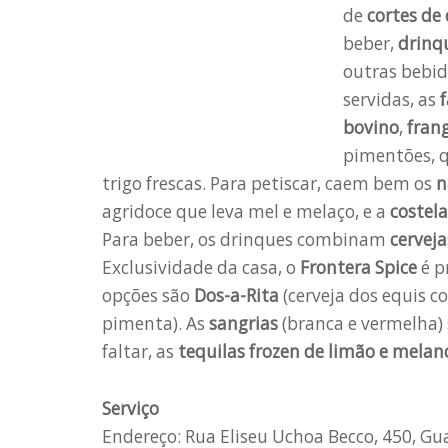
de
cortes de 
beber,
drinq
outras bebid
servidas, as
f
bovino
,
fran
pimentões, q
trigo frescas. Para petiscar, caem bem os
n
agridoce que leva mel e melaço, e a
costela
Para beber, os drinques combinam
cerveja
Exclusividade da casa, o
Frontera Spice
é p
opções são
Dos-a-Rita
(cerveja dos equis 
pimenta). As
sangrias
(branca e vermelha) 
faltar, as
tequilas frozen de limão e melan
Serviço
Endereço: Rua Eliseu Uchoa Becco, 450, Gu