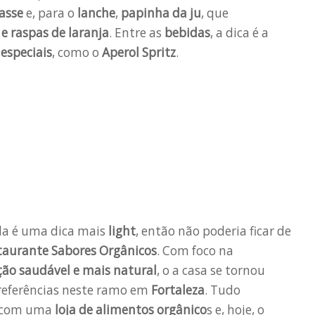
asse
e, para o
lanche
,
papinha da ju
, que
e raspas de laranja
. Entre as
bebidas
, a dica é a
 especiais
, como o
Aperol Spritz
.
da é uma dica mais
light
, então não poderia ficar de
taurante Sabores Orgânicos
. Com foco na
ão saudável e mais natural
, o a casa se tornou
referências neste ramo em
Fortaleza
. Tudo
 com uma
loja de alimentos orgânico
s e, hoje, o