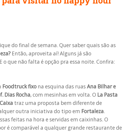
 para visitar no happy hour
pique do final de semana. Quer saber quais são as
leza?
Então, aproveita aí! Alguns já são
 o que não falta é opção pra essa noite. Confira:
m
Foodtruck fixo
na esquina das ruas
Ana Bilhar e
f. Dias Rocha
, com mesinhas em volta. O
La Pasta
 Caixa
traz uma proposta bem diferente de
lquer outra iniciativa do tipo em
Fortaleza
.
sas feitas na hora e servidas em caixinhas. O
or é comparável a qualquer grande restaurante de