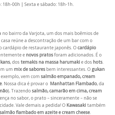
 18h-00h | Sexta e sábado: 18h-1h.
a no bairro da Varjota, um dos mais boêmios de
A casa reúne a descontração de um bar com o
 cardápio de restaurante japonês. O
cardápio
entemente e
novos pratos
foram adicionados. É o
kans
, dos
temakis na massa harumaki
e dos
hots
.
com um
mix de sabores
bem interessantes. O
gukan
r exemplo, vem com
salmão empanado, cream
e
. Nossa dica é provar o
Manhattan Flambado
, da
lmão
)
.
Trazendo
salmão, camarão em cima, cream
rença no sabor, o prato – sinceramente – não se
idade. Vale demais a pedida! O
Kawasaki
também
almão flambado em azeite e cream cheese
.