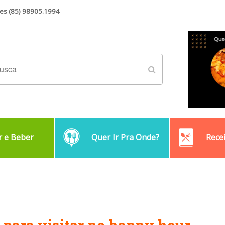
es (85) 98905.1994
 e Beber
Quer Ir Pra Onde?
Rece