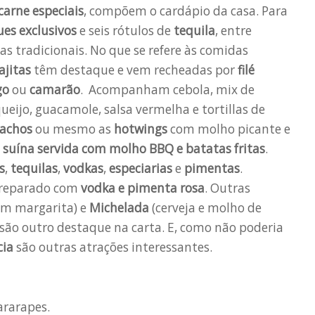
carne especiais
, compõem o cardápio da casa. Para
ues exclusivos
e seis rótulos de
tequila
, entre
as tradicionais. No que se refere às comidas
ajitas
têm destaque e vem recheadas por
filé
go
ou
camarão
. Acompanham cebola, mix de
ueijo, guacamole, salsa vermelha e tortillas de
achos
ou mesmo as
hotwings
com molho picante e
 suína
servida com
molho BBQ e batatas fritas
.
s
,
tequilas
,
vodkas
,
especiarias
e
pimentas
.
reparado com
vodka e pimenta rosa
. Outras
com margarita) e
Michelada
(cerveja e molho de
são outro destaque na carta. E, como não poderia
cia
são outras atrações interessantes.
ararapes.