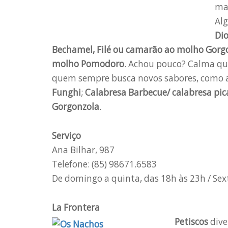
mas
Al
Dio
Bechamel, Filé ou camarão ao molho Gorgon
molho Pomodoro
. Achou pouco? Calma qu
quem sempre busca novos sabores, como a
Funghi
;
Calabresa Barbecue/ calabresa pic
Gorgonzola
.
Serviço
Ana Bilhar, 987
Telefone: (85) 98671.6583
De domingo a quinta, das 18h às 23h / Sex
La Frontera
Petiscos
dive