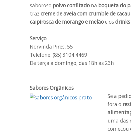
saboroso
polvo confitado
na
boqueta do p
traz
creme de aveia com
crumble de cacau 
caipirosca de morango e melão
e os
drinks
Serviço
Norvinda Pires, 55
Telefone: (85) 3104.4469
De terça a domingo, das 18h às 23h
Sabores Orgânicos
Se a pedi
fora o
res
alimentaç
uma das 
começou