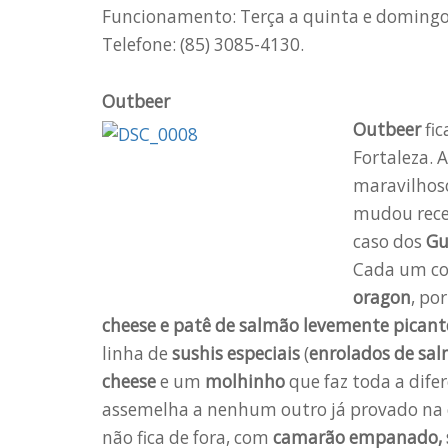
Funcionamento: Terça a quinta e domingo:
Telefone: (85) 3085-4130.
Outbeer
Outbeer
fic
Fortaleza. 
maravilhoso
mudou rec
caso dos
Gu
Cada um 
oragon
, po
cheese e patê de salmão levemente picant
linha de
sushis especiais
(
enrolados de sa
cheese
e um
molhinho
que faz toda a dife
assemelha a nenhum outro já provado na c
não fica de fora, com
camarão empanado, s