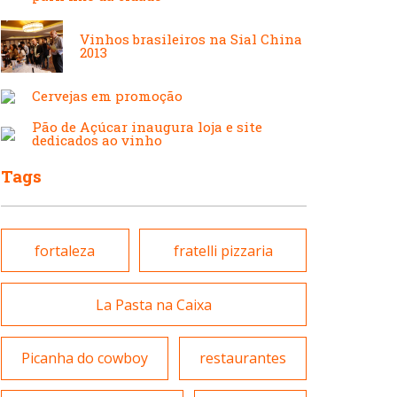
Japonesa e Oriental
Francesa
Vinhos brasileiros na Sial China
2013
Lanchonetes
Hamburguerias e
Cervejas em promoção
Sanduicherias
Pão de Açúcar inaugura loja e site
dedicados ao vinho
Massas
Tags
Internacional
Padarias e Confeitarias
fortaleza
fratelli pizzaria
Japonesa e Oriental
La Pasta na Caixa
Peixes e Frutos do Mar
Lanchonetes
Picanha do cowboy
restaurantes
Pizzarias