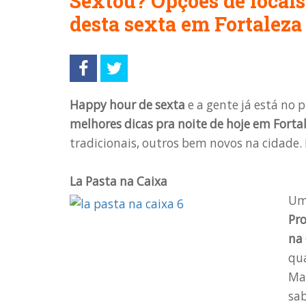
Sextou? Opções de locais
desta sexta em Fortaleza
Happy hour de sexta
e a gente já está no 
melhores dicas pra noite de hoje em Forta
tradicionais, outros bem novos na cidade. E
La Pasta na Caixa
U
Pro
na
qua
Mas
sab