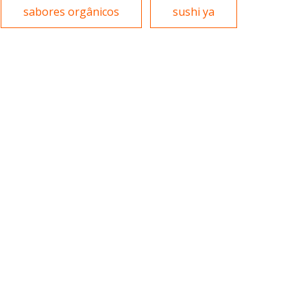
sabores orgânicos
sushi ya
Massas
Portuguesa
Padarias e Confeitarias
Sobremesas e sorvetes
Peixes e Frutos do Mar
Variados
Pizzarias
Portuguesa