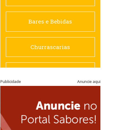
Churrascarias
Bares e Bebidas
Comida saudável
Churrascarias
Contemporânea
Comida saudável
Publicidade
Anuncie aqui
Doceria
Hamburguerias e
Sanduicherias
Espanhola