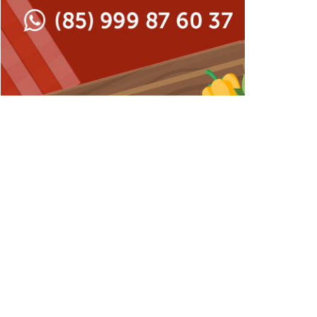
Japonesa e Oriental
Francesa
Lanchonetes
Hamburguerias e
Sanduicherias
Massas
Internacional
Padarias e Confeitarias
Japonesa e Oriental
Peixes e Frutos do Mar
Lanchonetes
Pizzarias