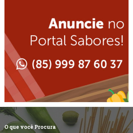
Internacional
Lanchonetes
Japonesa e Oriental
Massas
Lanchonetes
Padarias e Confeitarias
Massas
Peixes e Frutos do Mar
Padarias e Confeitarias
Pizzarias
Peixes e Frutos do Mar
Portuguesa
Pizzarias
Sobremesas e sorvetes
O que você Procura