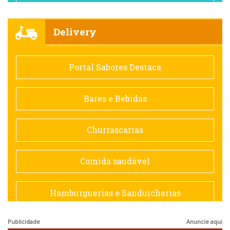
Churrascarias
Delivery
Comida saudável
Portal Sabores Destaca
Contemporânea
Bares e Bebidas
Doceria
Churrascarias
Espanhola
Comida saudável
Francesa
Hamburguerias e Sanduicherias
Hamburguerias e Sanduicherias
Publicidade
Anuncie aqui
Japonesa e Oriental