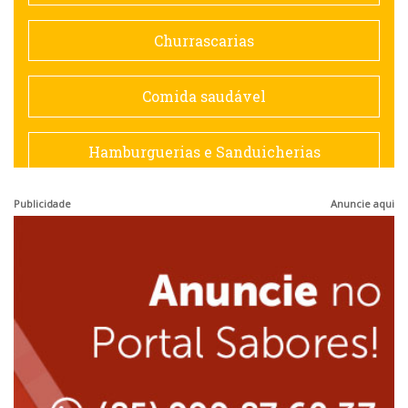
Doceria
Churrascarias
Espanhola
Comida saudável
Francesa
Hamburguerias e Sanduicherias
Hamburguerias e Sanduicherias
Publicidade
Anuncie aqui
Japonesa e Oriental
Internacional
Lanchonetes
Japonesa e Oriental
Massas
Lanchonetes
Padarias e Confeitarias