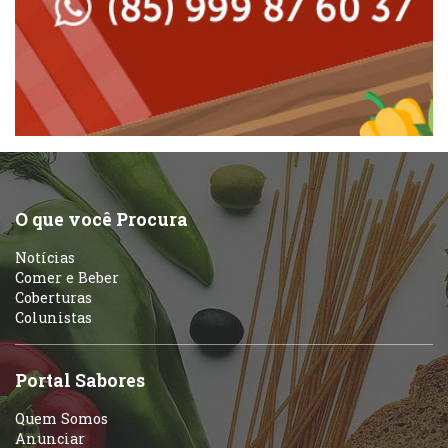
Massas
Peixes e Frutos do Mar
Padarias e Confeitarias
Pizzarias
Peixes e Frutos do Mar
Portuguesa
Pizzarias
Sobremesas e sorvetes
O que você Procura
Portuguesa
Notícias
Variados
Comer e Beber
Coberturas
Self-service
Colunistas
Sobremesas e sorvetes
Portal Sabores
Quem Somos
Anunciar