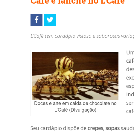
Café e lanche no L’Café
L’Café tem cardápio vistoso e saborosas var
Um
caf
des
exc
esp
ind
ser
Doces e arte em calda de chocolate no
L’Café (Divulgação)
caf
Seu cardápio dispõe de
crepes
,
sopas
saudá