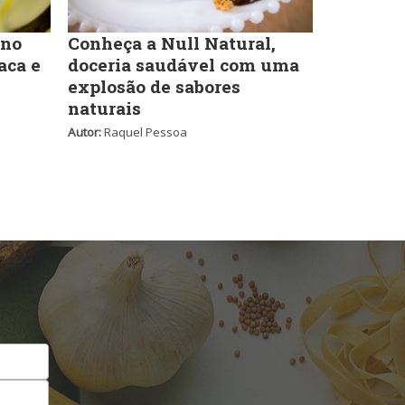
Self-service
 no
Conheça a Null Natural,
aca e
doceria saudável com uma
explosão de sabores
Sobremesas e sorvetes
naturais
Autor:
Raquel Pessoa