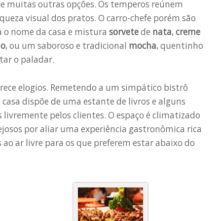
de muitas outras opções. Os temperos reúnem
queza visual dos pratos. O carro-chefe porém são
va o nome da casa e mistura
sorvete
de
nata
,
creme
lo
, ou um saboroso e tradicional
mocha
, quentinho
ar o paladar.
ece elogios. Remetendo a um simpático bistrô
 a casa dispõe de uma estante de livros e alguns
 livremente pelos clientes. O espaço é climatizado
ejosos por aliar uma experiência gastronômica rica
o ar livre para os que preferem estar abaixo do