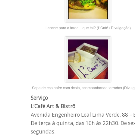
Lanche para a tarde – que tal? (L’Café / Divulgação)
Sopa de espinafre com ricota, acompanhando torradas (Divul
Serviço
L’Café Art & Bistrô
Avenida Engenheiro Leal Lima Verde, 88 –
De terça à quinta, das 16h às 22h30. De s
segundas.