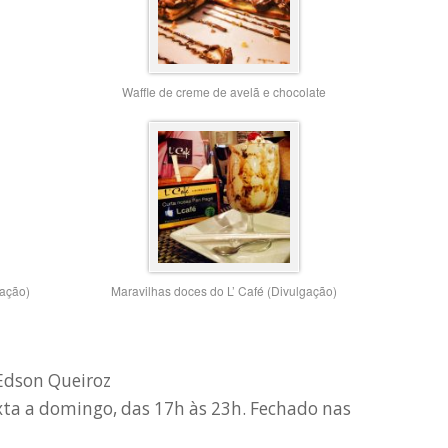
Waffle de creme de avelã e chocolate
gação)
Maravilhas doces do L’ Café (Divulgação)
 Edson Queiroz
exta a domingo, das 17h às 23h. Fechado nas