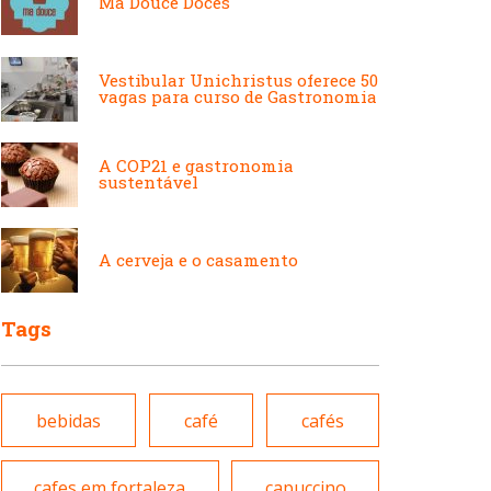
Ma Douce Doces
Japonesa e Oriental
Francesa
Vestibular Unichristus oferece 50
vagas para curso de Gastronomia
Lanchonetes
Hamburguerias e
Sanduicherias
A COP21 e gastronomia
sustentável
Massas
Internacional
A cerveja e o casamento
Padarias e Confeitarias
Tags
Japonesa e Oriental
Peixes e Frutos do Mar
bebidas
café
cafés
Lanchonetes
Pizzarias
cafes em fortaleza
capuccino