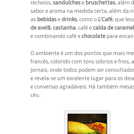
recheios,
sanduíches
e
bruschettas
, além 
sabor e aroma na medida certa, além da ri
as
bebidas
e
drinks
, como o
L’Café
, que le
de avelã
,
castanha
, café e
calda de carame
e combinando café e
chocolate
para encant
O ambiente é um dos pontos que mais mer
francês, colorido com tons sóbrios e frios,
jornais, onde todos podem ser consultados
e revela-se um excelente lugar para os des
e conversas agradáveis. Há também mesas a
céu.