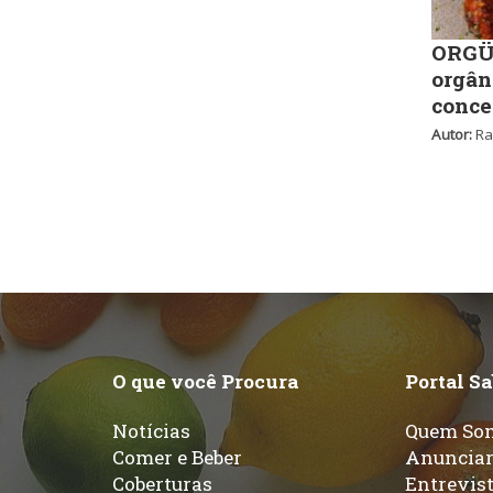
ORGÜ,
orgân
conce
Autor:
Ra
O que você Procura
Portal S
Notícias
Quem So
Comer e Beber
Anuncia
Coberturas
Entrevis