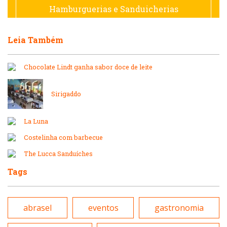
Hamburguerias e Sanduicherias
Hamburguerias e Sanduicherias
Leia Também
Japonesa e Oriental
Internacional
Chocolate Lindt ganha sabor doce de leite
Lanchonetes
Japonesa e Oriental
Sirigaddo
Massas
Lanchonetes
La Luna
Padarias e Confeitarias
Costelinha com barbecue
Massas
The Lucca Sanduíches
Peixes e Frutos do Mar
Tags
Padarias e Confeitarias
Pizzarias
abrasel
eventos
gastronomia
Peixes e Frutos do Mar
Portuguesa