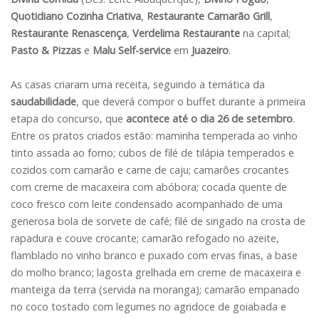
Quotidiano Cozinha Criativa
,
Restaurante Camarão Grill
,
Restaurante Renascença
,
Verdelima Restaurante
na capital;
Pasto & Pizzas
e
Malu Self-service
em
Juazeiro
.
As casas criaram uma receita, seguindo a temática da
saudabilidade
, que deverá compor o buffet durante a primeira
etapa do concurso, que
acontece até o dia 26 de setembro
.
Entre os pratos criados estão: maminha temperada ao vinho
tinto assada ao forno; cubos de filé de tilápia temperados e
cozidos com camarão e carne de caju; camarões crocantes
com creme de macaxeira com abóbora; cocada quente de
coco fresco com leite condensado acompanhado de uma
generosa bola de sorvete de café; filé de sirigado na crosta de
rapadura e couve crocante; camarão refogado no azeite,
flamblado no vinho branco e puxado com ervas finas, a base
do molho branco; lagosta grelhada em creme de macaxeira e
manteiga da terra (servida na moranga); camarão empanado
no coco tostado com legumes no agridoce de goiabada e