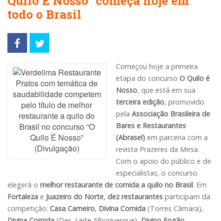
Quilo É Nosso” começa hoje em
todo o Brasil
Começou hoje a primeira
etapa do concurso
O Quilo é
Pratos com temática de
Nosso
, que está em sua
saudabilidade competem
terceira edição
, promovido
pelo título de melhor
pela
Associação Brasileira de
restaurante a quilo do
Brasil no concurso “O
Bares e Restaurantes
Quilo É Nosso”
(Abrasel)
em parceria com a
(Divulgação)
revista Prazeres da Mesa.
Com o apoio do público e de
especialistas, o concurso
elegerá o
melhor restaurante de comida a quilo no Brasil
. Em
Fortaleza
e
Juazeiro do Norte
,
dez restaurantes
participam da
competição:
Casa Carneiro
,
Divina Comida
(Torres Câmara),
Divina Comida
(Des. Leite Albuquerque),
Divino Fogão
,