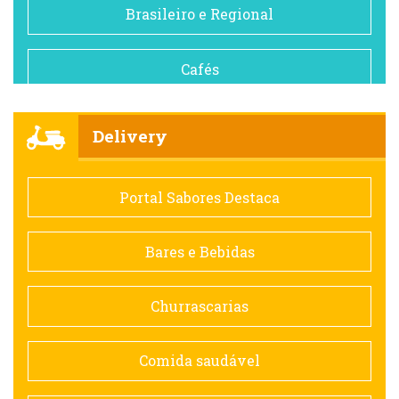
Brasileiro e Regional
Cafés
Churrascarias
Delivery
Comida saudável
Portal Sabores Destaca
Contemporânea
Bares e Bebidas
Doceria
Churrascarias
Espanhola
Comida saudável
Francesa