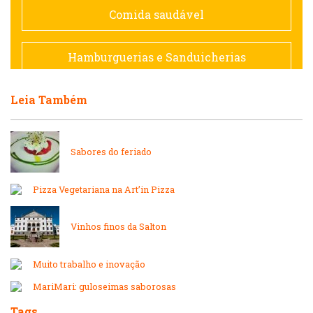
Comida saudável
Francesa
Hamburguerias e Sanduicherias
Hamburguerias e Sanduicherias
Leia Também
Japonesa e Oriental
Internacional
Lanchonetes
Sabores do feriado
Japonesa e Oriental
Massas
Pizza Vegetariana na Art’in Pizza
Lanchonetes
Padarias e Confeitarias
Vinhos finos da Salton
Massas
Muito trabalho e inovação
Peixes e Frutos do Mar
MariMari: guloseimas saborosas
Padarias e Confeitarias
Tags