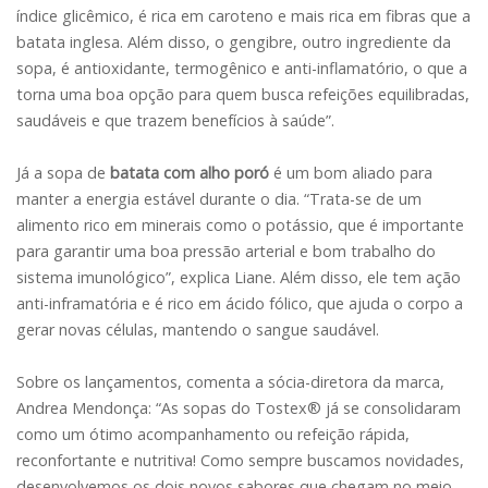
índice glicêmico, é rica em caroteno e mais rica em fibras que a
batata inglesa. Além disso, o gengibre, outro ingrediente da
sopa, é antioxidante, termogênico e anti-inflamatório, o que a
torna uma boa opção para quem busca refeições equilibradas,
saudáveis e que trazem benefícios à saúde”.
Já a sopa de
batata com alho poró
é um bom aliado para
manter a energia estável durante o dia. “Trata-se de um
alimento rico em minerais como o potássio, que é importante
para garantir uma boa pressão arterial e bom trabalho do
sistema imunológico”, explica Liane. Além disso, ele tem ação
anti-inframatória e é rico em ácido fólico, que ajuda o corpo a
gerar novas células, mantendo o sangue saudável.
Sobre os lançamentos, comenta a sócia-diretora da marca,
Andrea Mendonça: “As sopas do Tostex® já se consolidaram
como um ótimo acompanhamento ou refeição rápida,
reconfortante e nutritiva! Como sempre buscamos novidades,
desenvolvemos os dois novos sabores que chegam no meio