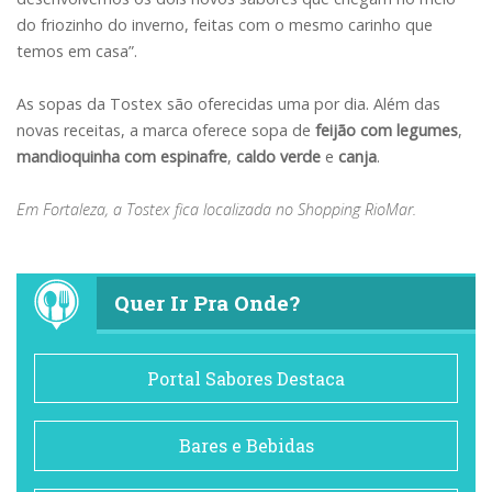
do friozinho do inverno, feitas com o mesmo carinho que
temos em casa”.
As sopas da Tostex são oferecidas uma por dia. Além das
novas receitas, a marca oferece sopa de
feijão com legumes
,
mandioquinha com espinafre
,
caldo verde
e
canja
.
Em Fortaleza, a Tostex fica localizada no Shopping RioMar.
Quer Ir Pra Onde?
Portal Sabores Destaca
Bares e Bebidas