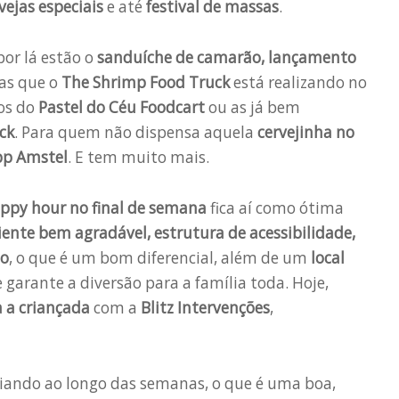
vejas especiais
e até
festival de massas
.
por lá estão o
sanduíche de camarão, lançamento
as que o
The Shrimp Food Truck
está realizando no
os do
Pastel do Céu Foodcart
ou as já bem
ck
. Para quem não dispensa aquela
cervejinha no
pp Amstel
. E tem muito mais.
ppy hour no final de semana
fica aí como ótima
ente bem agradável, estrutura de acessibilidade,
io
, o que é um bom diferencial, além de um
local
 garante a diversão para a família toda. Hoje,
a a criançada
com a
Blitz Intervenções
,
ariando ao longo das semanas, o que é uma boa,