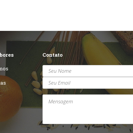
abores
Contato
mos
r
tas