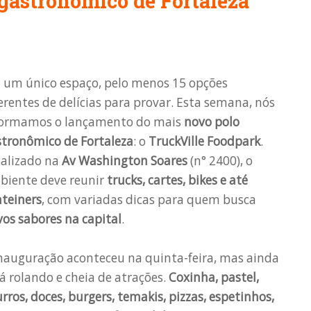
gastronômico de Fortaleza
 um único espaço, pelo menos 15 opções
erentes de delícias para provar. Esta semana, nós
formamos o lançamento do mais
novo polo
stronômico de Fortaleza
: o
TruckVille Foodpark
.
alizado na
Av Washington Soares
(n° 2400), o
biente deve reunir
trucks, cartes, bikes e até
teiners
, com variadas dicas para quem busca
os sabores na capital
.
nauguração aconteceu na quinta-feira, mas ainda
á rolando e cheia de atrações.
Coxinha, pastel,
rros, doces, burgers, temakis, pizzas, espetinhos,