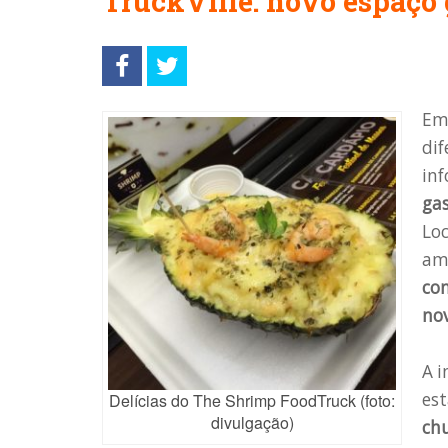
TruckVille: novo espaço 
Em
dif
in
ga
Loc
am
con
nov
A i
est
Delícias do The Shrimp FoodTruck (foto:
divulgação)
chu