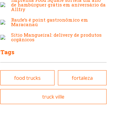
Japonesa e Oriental
de hambúrguer grátis em aniversário da
Francesa
Allfry
Raufe’s é point gastronômico em
Maracanaú
Lanchonetes
Hamburguerias e
Sítio Mangueiral: delivery de produtos
orgânicos
Sanduicherias
Tags
Massas
Internacional
food trucks
fortaleza
Padarias e Confeitarias
Japonesa e Oriental
truck ville
Peixes e Frutos do Mar
Lanchonetes
Pizzarias