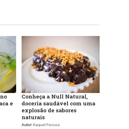
Massas
Portuguesa
Padarias e Confeitarias
Sobremesas e sorvetes
Peixes e Frutos do Mar
Variados
Pizzarias
 no
Conheça a Null Natural,
aca e
doceria saudável com uma
explosão de sabores
Portuguesa
naturais
Autor:
Raquel Pessoa