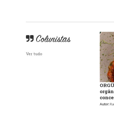
Colunistas
Ver tudo
ORGÜ,
orgân
conce
Autor:
Ra