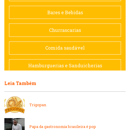
Contemporânea
Bares e Bebidas
Doceria
Churrascarias
Espanhola
Comida saudável
Francesa
Hamburguerias e Sanduicherias
Hamburguerias e Sanduicherias
Leia Também
Japonesa e Oriental
Internacional
Lanchonetes
Trigopan
Japonesa e Oriental
Massas
Papa da gastronomia brasileira é pop