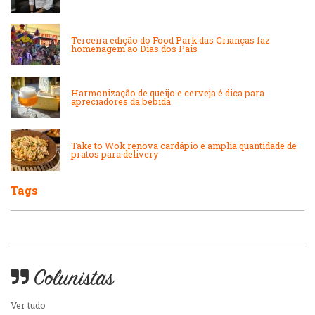
Lanchonetes
Padarias e Confeitarias
Terceira edição do Food Park das Crianças faz
Massas
homenagem ao Dias dos Pais
Peixes e Frutos do Mar
Padarias e Confeitarias
Harmonização de queijo e cerveja é dica para
Pizzarias
apreciadores da bebida
Peixes e Frutos do Mar
Portuguesa
Take to Wok renova cardápio e amplia quantidade de
pratos para delivery
Pizzarias
Sobremesas e sorvetes
Tags
Portuguesa
Variados
Self-service
Colunistas
Sobremesas e sorvetes
Ver tudo