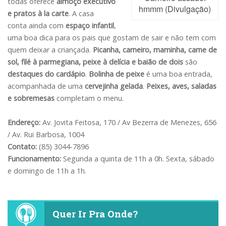
todas oferece
almoço executivo
hmmm (Divulgação)
e pratos à la carte
. A casa
conta ainda com
espaço infantil
,
uma boa dica para os pais que gostam de sair e não tem com
quem deixar a criançada.
Picanha, carneiro, maminha, carne de
sol, filé à parmegiana, peixe à delícia e baião de dois
são
destaques do cardápio
.
Bolinha de peixe
é uma boa entrada,
acompanhada de uma
cervejinha gelada
.
Peixes, aves, saladas
e sobremesas
completam o menu.
Endereço:
Av. Jovita Feitosa, 170 / Av Bezerra de Menezes, 656
/ Av. Rui Barbosa, 1004
Contato:
(85) 3044-7896
Funcionamento:
Segunda a quinta de 11h a 0h. Sexta, sábado
e domingo de 11h a 1h.
Quer Ir Pra Onde?