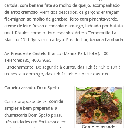
cartola, com banana frita ao molho de queijo, acompanhado
de arroz cremoso
. Além dos pescados, os garçons entregam
filé-mignon ao molho de genebra, feito com pimenta-verde,
creme de leite fresco e chocolate amargo, ladeado por batata
rosti
. Rótulos como o tinto espanhol Artero Tempranillo La
Mancha 2011 figuram na adega. Para fechar,
banana flambada
.
Av. Presidente Castelo Branco (Marina Park Hotel), 400
Telefone: (85) 4006-9595
Funcionamento: De segunda à quinta, das 12h às 15h e 19h à
0h; sexta a domingo, das 12h às 16h e a partir das 19h.
Carneiro assado: Dom Speto
Com a proposta de ter
comida
simples e bem preparada
, a
churrascaria Dom Speto
possui
três unidades em Fortaleza
e em
Carneiro assado: