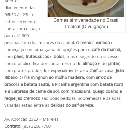
Aberto
diariamente das
06h30 às 23h, o
Carnes têm variedade no Brasil
estabelecimento
Tropical (Divulgação)
conta com espaço
para até 300
pessoas. Um dos maiores da capital. O
menu
é
variado
e
começa já com uma gama de opções para o
café da manhã
,
com
pães
,
frutas
,
sucos
e
bolos
, mas o segredo do sucesso
com o público fica por conta mesmo do
almoço
e do
jantar
,
com pratos produzidos especialmente pelo
chef
da casa,
Jean
Ribeiro
. O
filé mingnon ao molho madeira, com arroz de
brócolis e batata sauté, a Picanha argentina com batata rosti
e a Surpresa de carne de sol, com macaxaira, queijo coalho e
requeijão cremoso
são boas pedidas. Sobremesas e saladas
variadas estão entre as
delícias do self-service
.
Av. Abolição 2323 – Meireles
Contato
: (85) 3266.7700