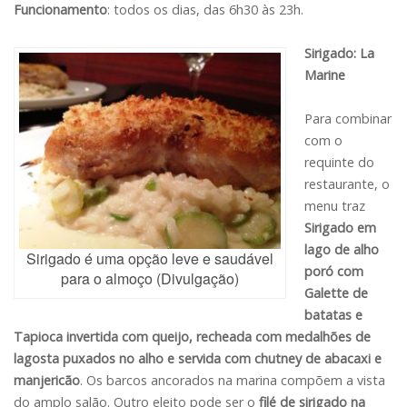
Funcionamento
: todos os dias, das 6h30 às 23h.
Sirigado: La
Marine
Para combinar
com o
requinte do
restaurante, o
menu traz
Sirigado em
lago de alho
Sirigado é uma opção leve e saudável
poró com
para o almoço (Divulgação)
Galette de
batatas e
Tapioca invertida com queijo, recheada com medalhões de
lagosta puxados no alho e servida com chutney de abacaxi e
manjericão
. Os barcos ancorados na marina compõem a vista
do amplo salão. Outro eleito pode ser o
filé de sirigado na