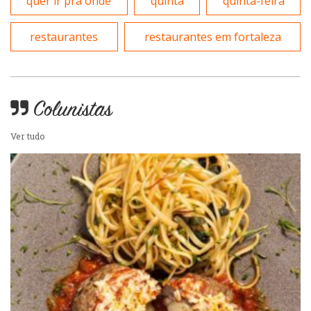
quer ir pra onde
quinta
quinta-feira
restaurantes
restaurantes em fortaleza
Colunistas
Ver tudo