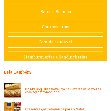
Contemporânea
Bares e Bebidas
Doceria
Churrascarias
Espanhola
Comida saudável
Francesa
Hamburguerias e Sanduicherias
Hamburguerias e Sanduicherias
Leia Também
Japonesa e Oriental
Internacional
Lanchonetes
Oh My Dog! abre nova loja na Bezerra de Menezes
com ação promocional
Japonesa e Oriental
Massas
Presentes gastronômicos para o Natal