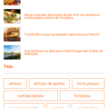
Lanchonetes
Padarias e Confeitarias
Menu Gourmet: descontos de até 50% nos melhores
Massas
restaurantes e bares de Fortaleza
Peixes e Frutos do Mar
Padarias e Confeitarias
Truckville traz programação especial para Páscoa
Pizzarias
Peixes e Frutos do Mar
Portuguesa
Fim de férias no delicioso Hotel Parque das Fontes de
Beberibe
Pizzarias
Sobremesas e sorvetes
Tags
Portuguesa
Variados
almoço
almoço de quinta
bons preços
Self-service
comida barata
fortaleza
Sobremesas e sorvetes