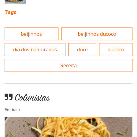
Portuguesa
Tags
Pizzarias
Sobremesas e sorvetes
beijinhos
beijinhos ducoco
Portuguesa
Variados
dia dos namorados
doce
ducoco
Self-service
Receita
Sobremesas e sorvetes
Colunistas
Ver tudo