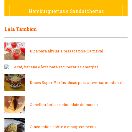
Francesa
Hamburguerias e Sanduicherias
Hamburguerias e Sanduicherias
Leia Também
Japonesa e Oriental
Internacional
Lanchonetes
Dica para aliviar a ressaca pós-Carnaval
Japonesa e Oriental
Massas
Açaí, banana e leite para recuperar as energias
Lanchonetes
Padarias e Confeitarias
Doces Super Heróis: dicas para aniversário infantil
Massas
Peixes e Frutos do Mar
O melhor bolo de chocolate do mundo
Padarias e Confeitarias
Pizzarias
Cinco mitos sobre o emagrecimento
Peixes e Frutos do Mar