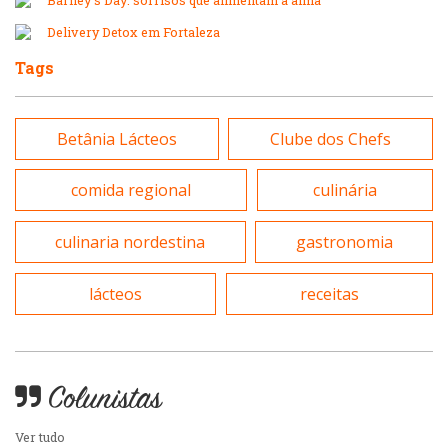
Massas
Delivery Detox em Fortaleza
Peixes e Frutos do Mar
Tags
Padarias e Confeitarias
Pizzarias
Betânia Lácteos
Clube dos Chefs
Peixes e Frutos do Mar
Portuguesa
comida regional
culinária
Pizzarias
Sobremesas e sorvetes
culinaria nordestina
gastronomia
Portuguesa
lácteos
receitas
Variados
Self-service
Colunistas
Sobremesas e sorvetes
Ver tudo