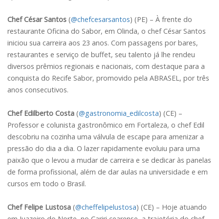
Chef César Santos
(
@chefcesarsantos
) (PE) – À frente do
restaurante Oficina do Sabor, em Olinda, o chef César Santos
iniciou sua carreira aos 23 anos. Com passagens por bares,
restaurantes e serviço de buffet, seu talento já lhe rendeu
diversos prêmios regionais e nacionais, com destaque para a
conquista do Recife Sabor, promovido pela ABRASEL, por três
anos consecutivos.
Chef Edilberto Costa
(
@gastronomia_edilcosta
) (CE) –
Professor e colunista gastronômico em Fortaleza, o chef Edil
descobriu na cozinha uma válvula de escape para amenizar a
pressão do dia a dia. O lazer rapidamente evoluiu para uma
paixão que o levou a mudar de carreira e se dedicar às panelas
de forma profissional, além de dar aulas na universidade e em
cursos em todo o Brasil.
Chef Felipe Lustosa
(
@cheffelipelustosa
) (CE) – Hoje atuando
em Juazeiro do Norte, no Cariri cearense, a trajetória do chef