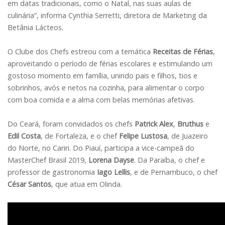
em datas tradicionais, como o Natal, nas suas aulas de
culinária”, informa Cynthia Serretti, diretora de Marketing da
Betânia Lácteos.
O Clube dos Chefs estreou com a temática
Receitas de Férias
,
aproveitando o período de férias escolares e estimulando um
gostoso momento em família, unindo pais e filhos, tios e
sobrinhos, avós e netos na cozinha, para alimentar o corpo
com boa comida e a alma com belas memórias afetivas.
Do Ceará, foram convidados os chefs
Patrick Alex
,
Bruthus
e
Edil Costa
, de Fortaleza, e o chef
Felipe Lustosa
, de Juazeiro
do Norte, no Cariri. Do Piauí, participa a vice-campeã do
MasterChef Brasil 2019,
Lorena Dayse
. Da Paraíba, o chef e
professor de gastronomia
Iago Lellis
, e de Pernambuco, o chef
César Santos
, que atua em Olinda.