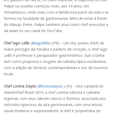
Felipe na cozinha começou cedo, aos 14 anos, em
Pernambuco, onde viveu com a família boa parte da vida e se
formou na faculdade de gastronomia. Além de estar à frente
do Marujo Prime, Felipe também atua como chef executivo e
dá aulas no seu canal do YouTube.
Chef Iago Lellis
(
@iagolellis
) (PB) – Um dos jovens chefs de
maior prestígio da Paraíba e padeiro de coração, o chef Iago
Lellis é professor e pesquisador gastronômico. Sua cozinha
tem como proposta o resgate da culinária típica nordestina,
com a adição de técnicas contemporâneas e uso de insumos
locais.
Chef Lorena Dayse
(
@lorenadayse_
) (PI) – Vice-campeã do
MasterChef Brasil 2019, a chef Lorena valoriza a culinária
regional, com seus sabores únicos e festivos, associada aos
métodos rigorosos da alta gastronomia, com uma leitura
visual moderna e surpreendente. A chef é proprietária do