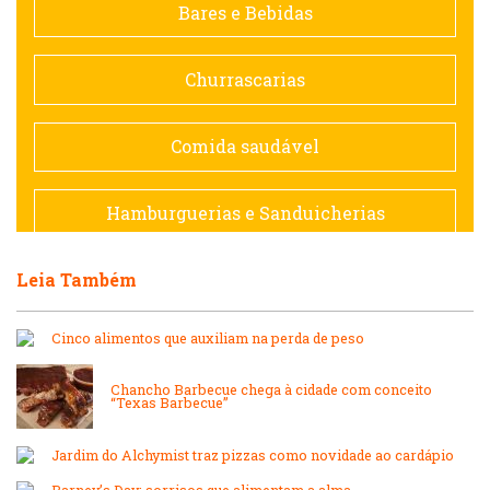
Bares e Bebidas
Doceria
Churrascarias
Espanhola
Comida saudável
Francesa
Hamburguerias e Sanduicherias
Hamburguerias e Sanduicherias
Leia Também
Japonesa e Oriental
Internacional
Cinco alimentos que auxiliam na perda de peso
Lanchonetes
Japonesa e Oriental
Chancho Barbecue chega à cidade com conceito
“Texas Barbecue”
Massas
Lanchonetes
Jardim do Alchymist traz pizzas como novidade ao cardápio
Padarias e Confeitarias
Barney’s Day: sorrisos que alimentam a alma