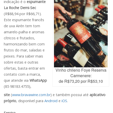
indicação é o
espumante
La Roche Demi-Sec
(R$88,94 por R$66,71).
Este espumante francês
de uva Airén tem tom
amarelo-palha e aromas
cítricos e frutados,
harmonizando bem com
frutos do mar, saladas e
peixes. Para saber mais
sobre estas e outras
ofertas, basta entrar em
Vinho chileno Foye Reserva
contato com a marca,
Carmenere:
que atende via
WhatsApp
de R$73,20 por R$53,10
(85 98183.4755),
site
(
www.bravawine.com.br
) e também possui até
aplicativo
próprio
, disponível para
Android
e
iOS
.
Serviço