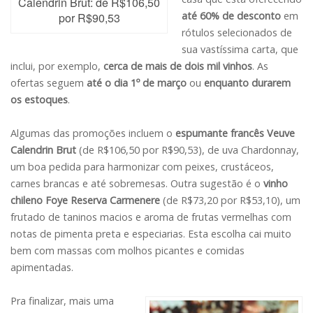
Calendrin Brut: de R$106,50
até 60% de desconto
em
por R$90,53
rótulos selecionados de
sua vastíssima carta, que
inclui, por exemplo,
cerca de mais de dois mil vinhos
. As
ofertas seguem
até o dia 1º de março
ou
enquanto durarem
os estoques
.
Algumas das promoções incluem o
espumante francês
Veuve
Calendrin Brut
(de R$106,50 por R$90,53), de uva Chardonnay,
um boa pedida para harmonizar com peixes, crustáceos,
carnes brancas e até sobremesas. Outra sugestão é o
vinho
chileno Foye Reserva Carmenere
(de R$73,20 por R$53,10), um
frutado de taninos macios e aroma de frutas vermelhas com
notas de pimenta preta e especiarias. Esta escolha cai muito
bem com massas com molhos picantes e comidas
apimentadas.
Pra finalizar, mais uma