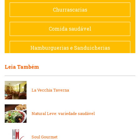
Doceria
Churrascarias
Espanhola
Comida saudável
Francesa
Hamburguerias e Sanduicherias
Hamburguerias e Sanduicherias
Leia Também
Japonesa e Oriental
Internacional
Lanchonetes
La Vecchia Taverna
Japonesa e Oriental
Massas
Natural Leve: variedade saudável
Lanchonetes
Padarias e Confeitarias
Massas
Soul Gourmet