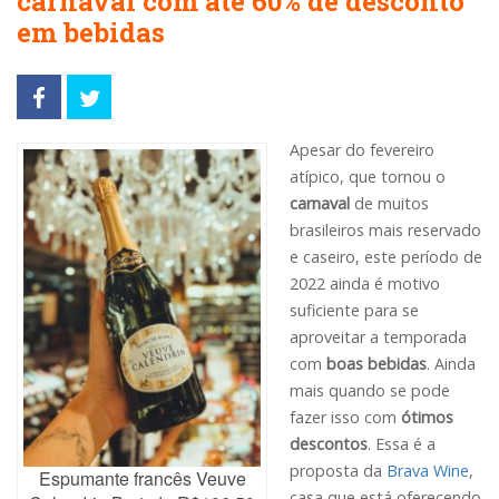
carnaval com até 60% de desconto
em bebidas
Apesar do fevereiro
atípico, que tornou o
carnaval
de muitos
brasileiros mais reservado
e caseiro, este período de
2022 ainda é motivo
suficiente para se
aproveitar a temporada
com
boas bebidas
. Ainda
mais quando se pode
fazer isso com
ótimos
descontos
. Essa é a
proposta da
Brava Wine
,
Espumante francês Veuve
casa que está oferecendo