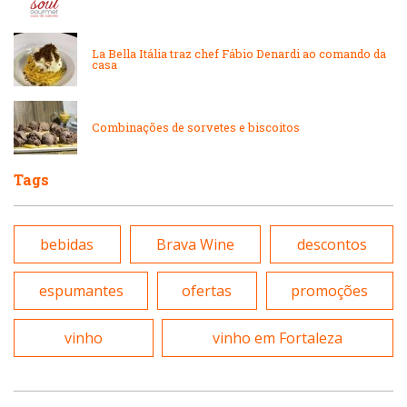
Peixes e Frutos do Mar
Padarias e Confeitarias
La Bella Itália traz chef Fábio Denardi ao comando da
Pizzarias
casa
Peixes e Frutos do Mar
Portuguesa
Combinações de sorvetes e biscoitos
Pizzarias
Sobremesas e sorvetes
Tags
Portuguesa
Variados
bebidas
Brava Wine
descontos
Self-service
espumantes
ofertas
promoções
Sobremesas e sorvetes
vinho
vinho em Fortaleza