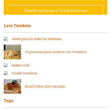
Francesa
Hamburguerias e Sanduicherias
Hamburguerias e Sanduicherias
Leia Também
Japonesa e Oriental
Internacional
Jantar para as mães no Gustiamo
Lanchonetes
Japonesa e Oriental
10 pizzarias para conhecer em Fortaleza
Massas
Lanchonetes
Badejo Grill
Padarias e Confeitarias
Freddo Fortaleza
Massas
Peixes e Frutos do Mar
Brasil Sabor 2013 em maio
Padarias e Confeitarias
Tags
Pizzarias