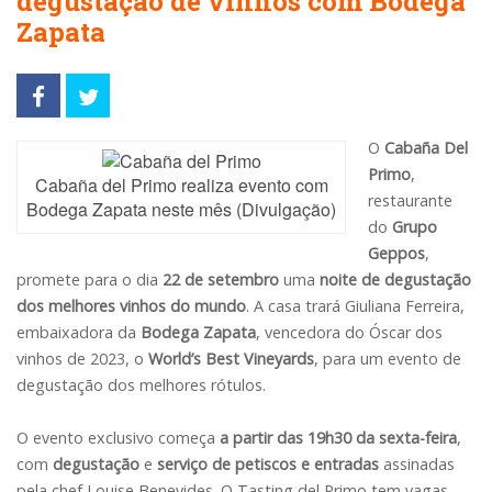
degustação de vinhos com Bodega
Zapata
O
Cabaña Del
Primo
,
Cabaña del Primo realiza evento com
restaurante
Bodega Zapata neste mês (Divulgação)
do
Grupo
Geppos
,
promete para o dia
22 de setembro
uma
noite de degustação
dos melhores vinhos do mundo
. A casa trará Giuliana Ferreira,
embaixadora da
Bodega Zapata
, vencedora do Óscar dos
vinhos de 2023, o
World’s Best Vineyards
, para um evento de
degustação dos melhores rótulos.
O evento exclusivo começa
a partir das 19h30 da sexta-feira
,
com
degustação
e
serviço de petiscos e entradas
assinadas
pela chef Louise Benevides. O Tasting del Primo tem vagas