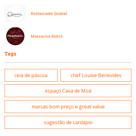
Massas
Restaurante Quintal
Peixes e Frutos do Mar
Padarias e Confeitarias
Pizzarias
Massarica Bistrô
Peixes e Frutos do Mar
Portuguesa
Tags
Pizzarias
Sobremesas e sorvetes
ceia de páscoa
chef Louise Benevides
Portuguesa
Variados
espaço Casa de Moá
Self-service
marcas bom preço e great value
Sobremesas e sorvetes
sugestão de cardápio