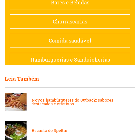
Bares e Bebidas
Doceria
Churrascarias
Espanhola
Comida saudável
Francesa
Hamburguerias e Sanduicherias
Hamburguerias e Sanduicherias
Leia Também
Japonesa e Oriental
Internacional
Lanchonetes
Novos hambúrgueres do Outback: sabores
destacados e criativos
Japonesa e Oriental
Massas
Lanchonetes
Recanto do Spettin
Padarias e Confeitarias