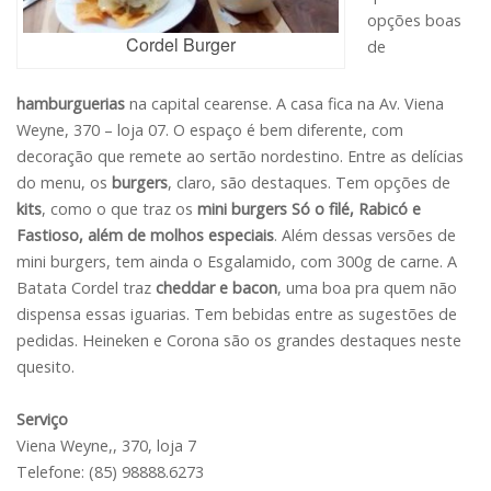
opções boas
Cordel Burger
de
hamburguerias
na capital cearense. A casa fica na Av. Viena
Weyne, 370 – loja 07. O espaço é bem diferente, com
decoração que remete ao sertão nordestino. Entre as delícias
do menu, os
burgers
, claro, são destaques. Tem opções de
kits
, como o que traz os
mini burgers Só o filé, Rabicó e
Fastioso, além de molhos especiais
. Além dessas versões de
mini burgers, tem ainda o Esgalamido, com 300g de carne. A
Batata Cordel traz
cheddar e bacon
, uma boa pra quem não
dispensa essas iguarias. Tem bebidas entre as sugestões de
pedidas. Heineken e Corona são os grandes destaques neste
quesito.
Serviço
Viena Weyne,, 370, loja 7
Telefone: (85) 98888.6273