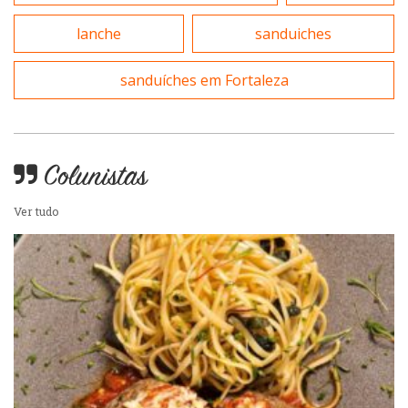
Sobremesas e sorvetes
lanche
sanduiches
sanduíches em Fortaleza
Colunistas
Ver tudo