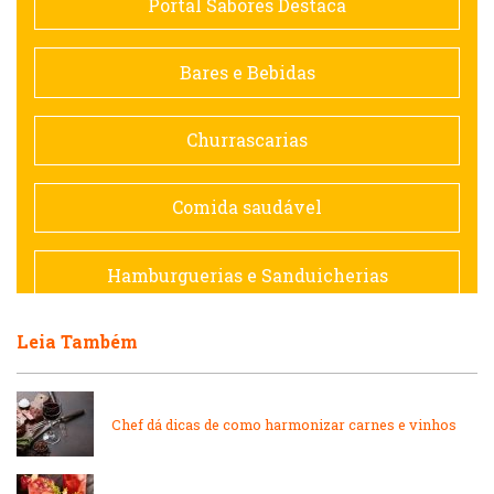
Portal Sabores Destaca
Contemporânea
Bares e Bebidas
Doceria
Churrascarias
Espanhola
Comida saudável
Francesa
Hamburguerias e Sanduicherias
Hamburguerias e Sanduicherias
Leia Também
Japonesa e Oriental
Internacional
Lanchonetes
Chef dá dicas de como harmonizar carnes e vinhos
Japonesa e Oriental
Massas