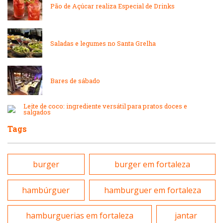
Pão de Açúcar realiza Especial de Drinks
Lanchonetes
Padarias e Confeitarias
Massas
Saladas e legumes no Santa Grelha
Peixes e Frutos do Mar
Padarias e Confeitarias
Bares de sábado
Pizzarias
Peixes e Frutos do Mar
Leite de coco: ingrediente versátil para pratos doces e
salgados
Portuguesa
Tags
Pizzarias
Sobremesas e sorvetes
burger
burger em fortaleza
Portuguesa
Variados
hambúrguer
hamburguer em fortaleza
Self-service
hamburguerias em fortaleza
jantar