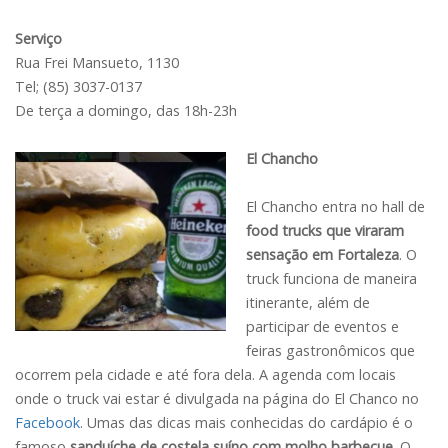
Serviço
Rua Frei Mansueto, 1130
Tel; (85) 3037-0137
De terça a domingo, das 18h-23h
El Chancho
El Chancho entra no hall de
food trucks que viraram
sensação em Fortaleza
. O
truck funciona de maneira
itinerante, além de
participar de eventos e
feiras gastronômicos que
ocorrem pela cidade e até fora dela. A agenda com locais
onde o truck vai estar é divulgada na página do El Chanco no
Facebook
. Umas das dicas mais conhecidas do cardápio é o
famoso
sanduíche de costela suíno com molho barbecue
. O