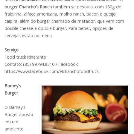
burger Chancho’s Ranch
também se destaca, com 180g de
fraldinha, alface americana, molho ranch, bacon e queijo
caipira, além do burger chamado de matador, que vem com
double cheese e double burger. Para beber, opções de
cervejas estão no menu.
Serviço
Food truck itinerante
Contato: (85) 99794.8310 / Facebook:
https://www.facebook.com/elchanchofoodtruck
Barney’s
Burger
O Barney’s
Burger aposta
em um
ambiente