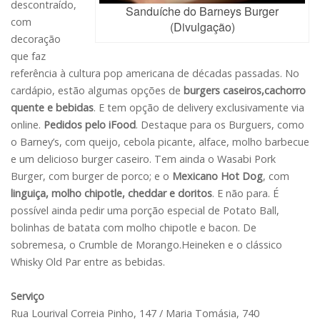
descontraído,
Sanduíche do Barneys Burger
com
(Divulgação)
decoração
que faz
referência à cultura pop americana de décadas passadas. No
cardápio, estão algumas opções de
burgers caseiros,cachorro
quente e bebidas
. E tem opção de delivery exclusivamente via
online.
Pedidos pelo iFood
. Destaque para os Burguers, como
o Barney’s, com queijo, cebola picante, alface, molho barbecue
e um delicioso burger caseiro. Tem ainda o Wasabi Pork
Burger, com burger de porco; e o
Mexicano Hot Dog
, com
linguiça, molho chipotle, cheddar e doritos
. E não para. É
possível ainda pedir uma porção especial de Potato Ball,
bolinhas de batata com molho chipotle e bacon. De
sobremesa, o Crumble de Morango.Heineken e o clássico
Whisky Old Par entre as bebidas.
Serviço
Rua Lourival Correia Pinho, 147 / Maria Tomásia, 740