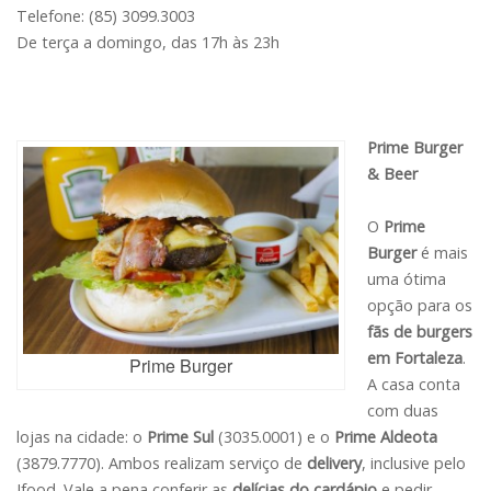
Telefone: (85) 3099.3003
De terça a domingo, das 17h às 23h
Prime Burger
& Beer
O
Prime
Burger
é mais
uma ótima
opção para os
fãs de burgers
em Fortaleza
.
Prime Burger
A casa conta
com duas
lojas na cidade: o
Prime Sul
(3035.0001) e o
Prime Aldeota
(3879.7770). Ambos realizam serviço de
delivery
, inclusive pelo
Ifood. Vale a pena conferir as
delícias do cardápio
e pedir.