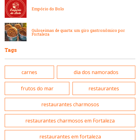
Peixes e Frutos do Mar
Empório do Bolo
Padarias e Confeitarias
Pizzarias
Guloseimas de quarta: um giro gastronômico por
Fortaleza
Peixes e Frutos do Mar
Portuguesa
Tags
Pizzarias
Sobremesas e sorvetes
carnes
dia dos namorados
Portuguesa
Variados
frutos do mar
restaurantes
Self-service
restaurantes charmosos
Sobremesas e sorvetes
restaurantes charmosos em Fortaleza
restaurantes em fortaleza