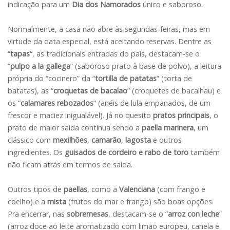
indicação para um
Dia dos Namorados
único e saboroso.
Normalmente, a casa não abre às segundas-feiras, mas em
virtude da data especial, está aceitando reservas. Dentre as
“
tapas
“, as tradicionais entradas do país, destacam-se o
“
pulpo a la gallega
” (saboroso prato à base de polvo), a leitura
própria do “cocinero” da “
tortilla de patatas
” (torta de
batatas), as “
croquetas de bacalao
” (croquetes de bacalhau) e
os “
calamares
rebozados
” (anéis de lula empanados, de um
frescor e maciez inigualável). Já no quesito
pratos principais
, o
prato de maior saída continua sendo a
paella marinera
, um
clássico com
mexilhões
,
camarão
,
lagosta
e outros
ingredientes. Os
guisados de cordeiro e rabo de toro
também
não ficam atrás em termos de saída.
Outros tipos de
paellas
, como a
Valenciana
(com frango e
coelho) e a
mista
(frutos do mar e frango) são boas opções.
Pra encerrar, nas
sobremesas
, destacam-se o “
arroz con leche
”
(arroz doce ao leite aromatizado com limão europeu, canela e