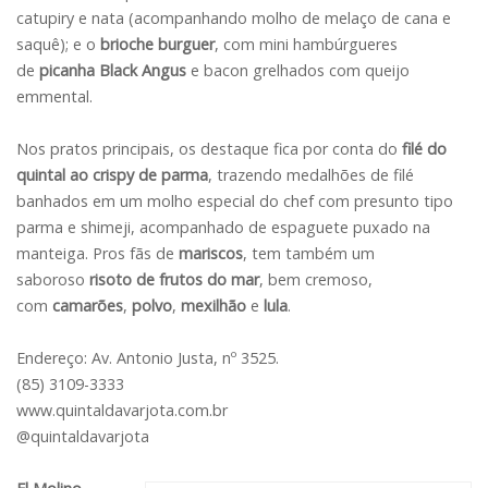
catupiry e nata (acompanhando molho de melaço de cana e
saquê); e o
brioche burguer
, com mini hambúrgueres
de
picanha Black Angus
e bacon grelhados com queijo
emmental.
Nos pratos principais, os destaque fica por conta do
filé do
quintal ao crispy de parma
, trazendo medalhões de filé
banhados em um molho especial do chef com presunto tipo
parma e shimeji, acompanhado de espaguete puxado na
manteiga. Pros fãs de
mariscos
, tem também um
saboroso
risoto de frutos do mar
, bem cremoso,
com
camarões
,
polvo
,
mexilhão
e
lula
.
Endereço: Av. Antonio Justa, nº 3525.
(85) 3109-3333
www.quintaldavarjota.com.br
@quintaldavarjota