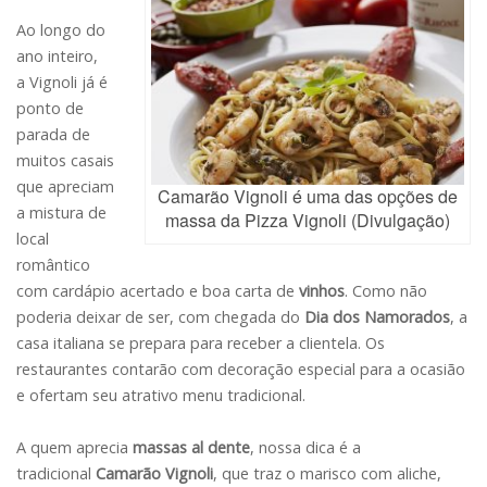
Ao longo do
ano inteiro,
a Vignoli já é
ponto de
parada de
muitos casais
que apreciam
Camarão Vignoli é uma das opções de
a mistura de
massa da Pizza Vignoli (Divulgação)
local
romântico
com cardápio acertado e boa carta de
vinhos
. Como não
poderia deixar de ser, com chegada do
Dia dos Namorados
, a
casa italiana se prepara para receber a clientela. Os
restaurantes contarão com decoração especial para a ocasião
e ofertam seu atrativo menu tradicional.
A quem aprecia
massas al dente
, nossa dica é a
tradicional
Camarão Vignoli
, que traz o marisco com aliche,