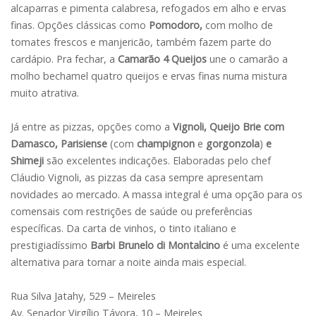
alcaparras e pimenta calabresa, refogados em alho e ervas
finas. Opções clássicas como
Pomodoro,
com molho de
tomates frescos e manjericão, também fazem parte do
cardápio. Pra fechar, a
Camarão 4 Queijos
une o camarão a
molho bechamel quatro queijos e ervas finas numa mistura
muito atrativa.
Já entre as pizzas, opções como a
Vignoli, Queijo Brie com
Damasco, Parisiense
(com
champignon
e
gorgonzola
)
e
Shimeji
são excelentes indicações. Elaboradas pelo chef
Cláudio Vignoli, as pizzas da casa sempre apresentam
novidades ao mercado. A massa integral é uma opção para os
comensais com restrições de saúde ou preferências
específicas. Da carta de vinhos, o tinto italiano e
prestigiadíssimo
Barbi Brunelo di Montalcino
é uma excelente
alternativa para tornar a noite ainda mais especial.
Rua Silva Jatahy, 529 – Meireles
Av. Senador Virgílio Távora, 10 – Meireles