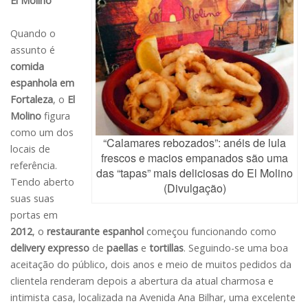
El Molino
Quando o
assunto é
comida
espanhola em
Fortaleza
, o
El
Molino
figura
como um dos
“Calamares rebozados”: anéis de lula
locais de
frescos e macios empanados são uma
referência.
das “tapas” mais deliciosas do El Molino
Tendo aberto
(Divulgação)
suas suas
portas em
2012
, o
restaurante espanhol
começou funcionando como
delivery expresso
de
paellas
e
tortillas
. Seguindo-se uma boa
aceitação do público, dois anos e meio de muitos pedidos da
clientela renderam depois a abertura da atual charmosa e
intimista casa, localizada na Avenida Ana Bilhar, uma excelente