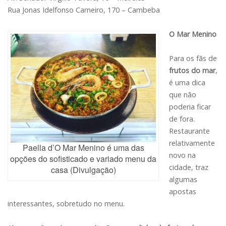
Rua Jonas Idelfonso Carneiro, 170 – Cambeba
O Mar Menino
Para os fãs de
frutos do mar
,
é uma dica
que não
poderia ficar
de fora.
Restaurante
relativamente
Paella d’O Mar Menino é uma das
novo na
opções do sofisticado e variado menu da
cidade, traz
casa (Divulgação)
algumas
apostas
interessantes, sobretudo no menu.