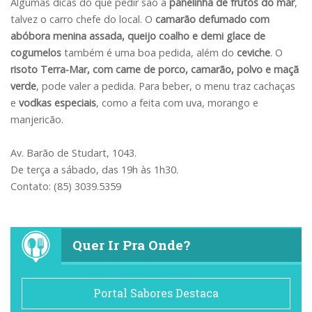
Algumas dicas do que pedir são a
panelinha de frutos do mar
,
talvez o carro chefe do local. O
camarão defumado com
abóbora menina assada, queijo coalho e demi glace de
cogumelos
também é uma boa pedida, além do
ceviche
. O
risoto Terra-Mar, com carne de porco, camarão, polvo e maçã
verde
, pode valer a pedida. Para beber, o menu traz cachaças
e
vodkas especiais
, como a feita com uva, morango e
manjericão.
Av. Barão de Studart, 1043.
De terça a sábado, das 19h às 1h30.
Contato: (85) 3039.5359
Quer Ir Pra Onde?
Portal Sabores Destaca