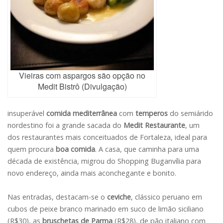
Vieiras com aspargos são opção no
Medit Bistrô (Divulgação)
insuperável
comida mediterrânea
com
temperos
do semiárido
nordestino foi a grande sacada do
Medit Restaurante
, um
dos restaurantes mais conceituados de Fortaleza, ideal para
quem procura
boa comida
. A casa, que caminha para uma
década de existência, migrou do Shopping Buganvília para
novo endereço, ainda mais aconchegante e bonito.
Nas entradas, destacam-se o
ceviche
, clássico peruano em
cubos de peixe branco marinado em suco de limão siciliano
(R$30), as
bruschetas de Parma
(R$28), de pão italiano com