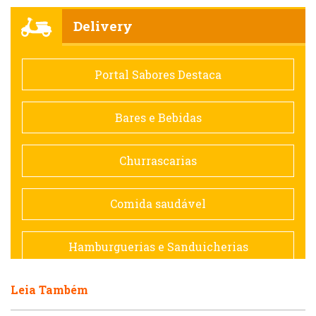
Churrascarias
Delivery
Comida saudável
Portal Sabores Destaca
Contemporânea
Bares e Bebidas
Doceria
Churrascarias
Espanhola
Comida saudável
Francesa
Hamburguerias e Sanduicherias
Hamburguerias e Sanduicherias
Leia Também
Japonesa e Oriental