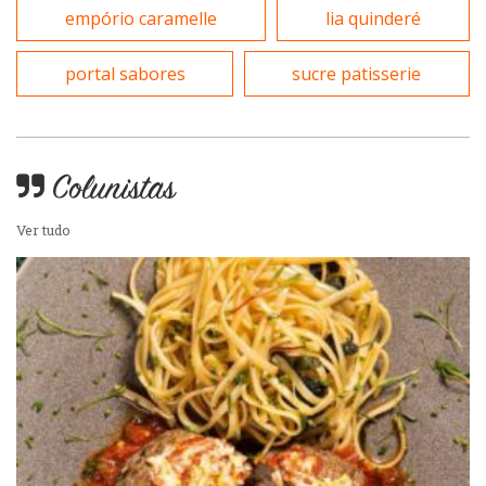
Variados
empório caramelle
lia quinderé
Self-service
portal sabores
sucre patisserie
Sobremesas e sorvetes
Colunistas
Ver tudo