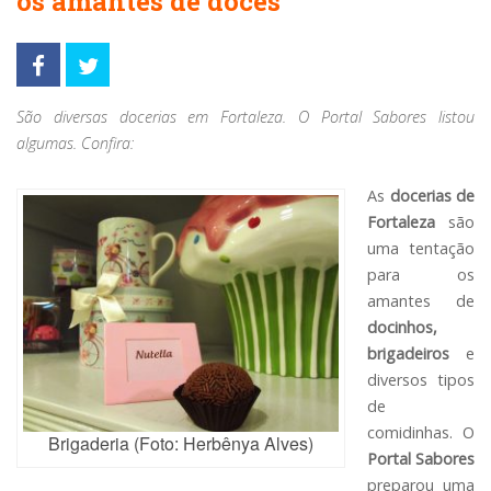
os amantes de doces
São diversas docerias em Fortaleza. O Portal Sabores listou
algumas. Confira:
As
docerias de
Fortaleza
são
uma tentação
para os
amantes de
docinhos,
brigadeiros
e
diversos tipos
de
comidinhas. O
Brigaderia (Foto: Herbênya Alves)
Portal Sabores
preparou uma