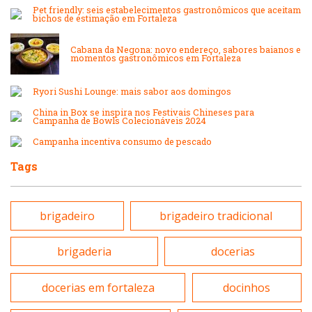
Internacional
Pet friendly: seis estabelecimentos gastronômicos que aceitam
Lanchonetes
bichos de estimação em Fortaleza
Japonesa e Oriental
Cabana da Negona: novo endereço, sabores baianos e
Massas
momentos gastronômicos em Fortaleza
Lanchonetes
Ryori Sushi Lounge: mais sabor aos domingos
Padarias e Confeitarias
China in Box se inspira nos Festivais Chineses para
Campanha de Bowls Colecionáveis 2024
Massas
Campanha incentiva consumo de pescado
Peixes e Frutos do Mar
Tags
Padarias e Confeitarias
Pizzarias
Peixes e Frutos do Mar
brigadeiro
brigadeiro tradicional
Portuguesa
brigaderia
docerias
Pizzarias
Sobremesas e sorvetes
docerias em fortaleza
docinhos
Portuguesa