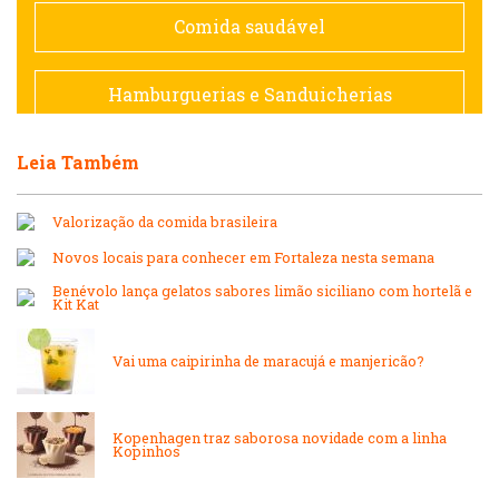
Espanhola
Comida saudável
Francesa
Hamburguerias e Sanduicherias
Hamburguerias e Sanduicherias
Leia Também
Japonesa e Oriental
Internacional
Valorização da comida brasileira
Lanchonetes
Novos locais para conhecer em Fortaleza nesta semana
Japonesa e Oriental
Benévolo lança gelatos sabores limão siciliano com hortelã e
Massas
Kit Kat
Lanchonetes
Vai uma caipirinha de maracujá e manjericão?
Padarias e Confeitarias
Massas
Peixes e Frutos do Mar
Kopenhagen traz saborosa novidade com a linha
Kopinhos
Padarias e Confeitarias