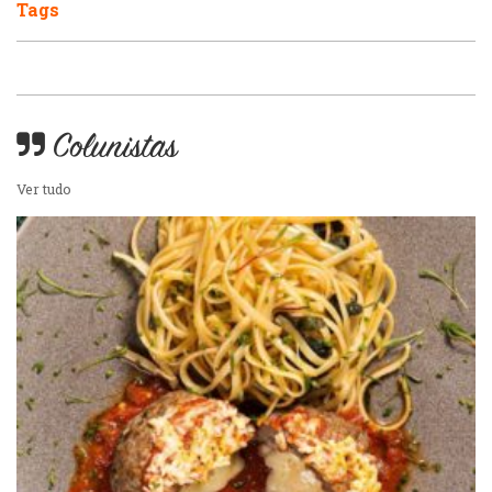
Pizzarias
Tags
Peixes e Frutos do Mar
Portuguesa
Pizzarias
Sobremesas e sorvetes
Colunistas
Portuguesa
Ver tudo
Variados
Self-service
Sobremesas e sorvetes