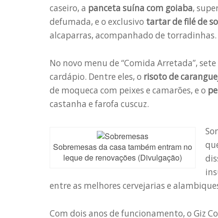
caseiro, a
panceta suína com goiaba
, sup
defumada, e o exclusivo
tartar de filé de so
alcaparras, acompanhado de torradinhas.
No novo menu de “Comida Arretada”, sete 
cardápio. Dentre eles, o
risoto de carangue
de moqueca com peixes e camarões, e o
pe
castanha e farofa cuscuz.
So
que
Sobremesas da casa também entram no
leque de renovações (Divulgação)
dis
ins
entre as melhores cervejarias e alambiques
Com dois anos de funcionamento, o Giz C