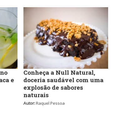
Self-service
Sobremesas e sorvetes
 no
Conheça a Null Natural,
aca e
doceria saudável com uma
explosão de sabores
naturais
Autor:
Raquel Pessoa