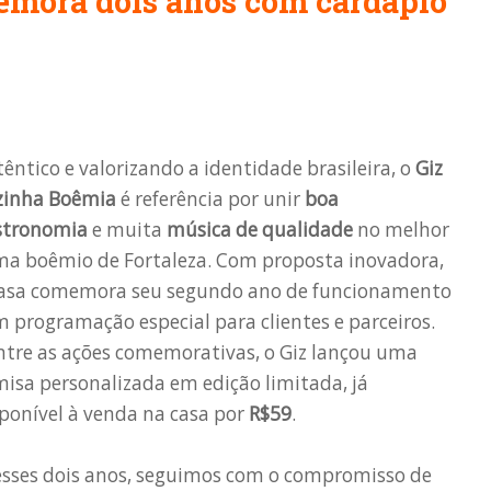
emora dois anos com cardápio
êntico e valorizando a identidade brasileira, o
Giz
zinha Boêmia
é referência por unir
boa
stronomia
e muita
música de qualidade
no melhor
ma boêmio de Fortaleza. Com proposta inovadora,
casa comemora seu segundo ano de funcionamento
 programação especial para clientes e parceiros.
tre as ações comemorativas, o Giz lançou uma
isa personalizada em edição limitada, já
ponível à venda na casa por
R$59
.
esses dois anos, seguimos com o compromisso de