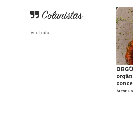
Colunistas
Ver tudo
ORGÜ,
orgân
conce
Autor:
Ra