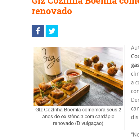
Giz Cozinha Boêmia com
renovado
Aut
Co
ga
cli
a 
com
Den
cam
Giz Cozinha Boêmia comemora seus 2
anos de existência com cardápio
dis
renovado (Divulgação)
“N