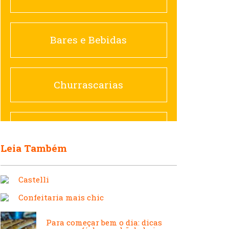
Churrascarias
Bares e Bebidas
Comida saudável
Churrascarias
Contemporânea
Comida saudável
Leia Também
Doceria
Hamburguerias e
Castelli
Sanduicherias
Espanhola
Confeitaria mais chic
Para começar bem o dia: dicas