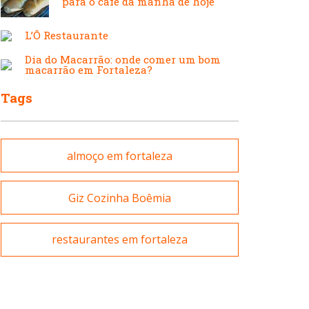
para o café da manhã de hoje
Japonesa e Oriental
Francesa
L’Ô Restaurante
Dia do Macarrão: onde comer um bom
Lanchonetes
macarrão em Fortaleza?
Hamburguerias e
Sanduicherias
Tags
Massas
Internacional
almoço em fortaleza
Padarias e Confeitarias
Giz Cozinha Boêmia
Japonesa e Oriental
restaurantes em fortaleza
Peixes e Frutos do Mar
Lanchonetes
Pizzarias