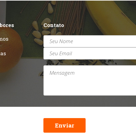
abores
Contato
mos
r
tas
Enviar