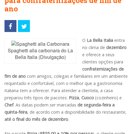
para confraternizações de fim de
ano
O
La Bella Italia
entra
no clima de
dezembro
Spaghetti alla carbonara do La
e oferece a seus
Bella Italia (Divulgação)
clientes opções para
confraternizações de
fim de ano
com amigos, colegas e familiares em um ambiente
requintado e confortável, com o melhor que a gastronomia
italiana tem a oferecer. Para atender a clientela, a casa
preparou três tipos de pacotes:
Pizza
,
Cuoco
(cozinheiro) e
Chef
. As datas podem ser marcadas
de segunda-feira a
quinta-feira
, de acordo com a disponibilidade do restaurante,
até o final do mês de dezembro
.
No pacote
Pizza
(
R$55,00 + 10% por pessoa
), o cliente pode