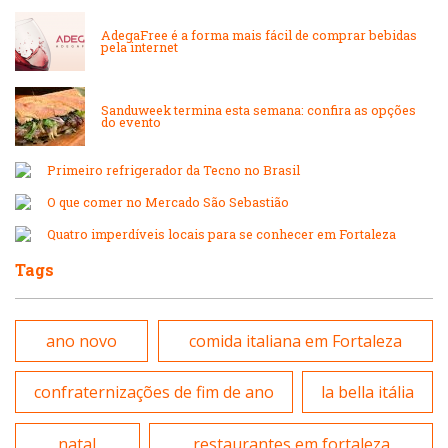
Internacional
Lanchonetes
AdegaFree é a forma mais fácil de comprar bebidas
pela internet
Japonesa e Oriental
Massas
Sanduweek termina esta semana: confira as opções
do evento
Lanchonetes
Padarias e Confeitarias
Primeiro refrigerador da Tecno no Brasil
Massas
O que comer no Mercado São Sebastião
Peixes e Frutos do Mar
Quatro imperdíveis locais para se conhecer em Fortaleza
Padarias e Confeitarias
Tags
Pizzarias
Peixes e Frutos do Mar
Portuguesa
ano novo
comida italiana em Fortaleza
Pizzarias
confraternizações de fim de ano
la bella itália
Sobremesas e sorvetes
Portuguesa
natal
restaurantes em fortaleza