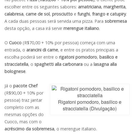
escolher entre os seguintes sabores:
amatriciana
,
margherita
,
calabresa
,
carne de sol
,
prosciutto
e
funghi
,
frango e catupiry
.
A cada duas pessoas será servida uma pizza. Para
sobremesa
desta opção, a casa irá servir
merengue italiano
.
O
Cuoco
(R$70,00 + 10% por pessoa) começa com uma
entrada, o
arancini di carne
, e entre os pratos principais a
escolha poderá ser entre o
rigatoni pomodoro
,
basilico e
stracciatella
, o
spaghetti alla carbonara
ou a
lasagna alla
bolognese
.
Já o
pacote Chef
(R$90,00 + 10% por
pessoa) traz jantar
Rigatoni pomodoro, basilico e
completo com as
stracciatella (Divulgação)
mesmas opções do
Cuoco, mas com o
acréscimo da sobremesa
, o merengue italiano.