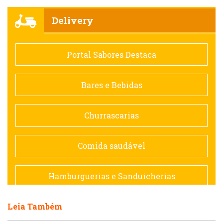
Churrascarias
Delivery
Comida saudável
Portal Sabores Destaca
Contemporânea
Bares e Bebidas
Doceria
Churrascarias
Espanhola
Comida saudável
Francesa
Hamburguerias e Sanduicherias
Hamburguerias e Sanduicherias
Leia Também
Japonesa e Oriental