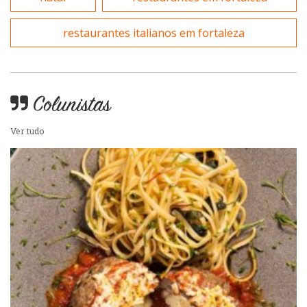
Variados
restaurantes italianos em fortaleza
Self-service
Sobremesas e sorvetes
Colunistas
Ver tudo