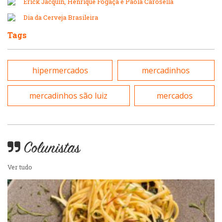
Erick Jacquin, Henrique Fogaça e Paola Carosella
Massas
Dia da Cerveja Brasileira
Peixes e Frutos do Mar
Tags
Padarias e Confeitarias
Pizzarias
hipermercados
mercadinhos
Peixes e Frutos do Mar
Portuguesa
mercadinhos são luiz
mercados
Pizzarias
Sobremesas e sorvetes
Portuguesa
Colunistas
Variados
Ver tudo
Self-service
Sobremesas e sorvetes