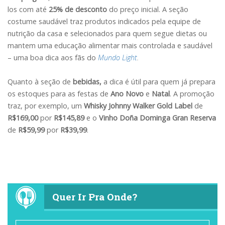
los com até
25% de desconto
do preço inicial. A seção
costume saudável traz produtos indicados pela equipe de
nutrição da casa e selecionados para quem segue dietas ou
mantem uma educação alimentar mais controlada e saudável
– uma boa dica aos fãs do
Mundo Light
.
Quanto à seção de
bebidas,
a dica é útil para quem já prepara
os estoques para as festas de
Ano Novo
e
Natal
. A promoção
traz, por exemplo, um
Whisky Johnny Walker Gold Label
de
R$169,00
por
R$145,89
e o
Vinho Doña Dominga Gran Reserva
de
R$59,99
por
R$39,99
.
Quer Ir Pra Onde?