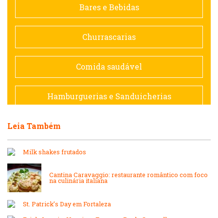
Bares e Bebidas
Doceria
Churrascarias
Espanhola
Comida saudável
Francesa
Hamburguerias e Sanduicherias
Hamburguerias e Sanduicherias
Leia Também
Japonesa e Oriental
Internacional
Milk shakes frutados
Lanchonetes
Japonesa e Oriental
Cantina Caravaggio: restaurante romântico com foco
na culinária italiana
Massas
Lanchonetes
St. Patrick’s Day em Fortaleza
Padarias e Confeitarias