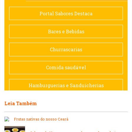
Comida saudável
Portal Sabores Destaca
Contemporânea
Bares e Bebidas
Doceria
Churrascarias
Espanhola
Comida saudável
Francesa
Hamburguerias e Sanduicherias
Hamburguerias e Sanduicherias
Leia Também
Japonesa e Oriental
Internacional
Frutas nativas do nosso Ceará
Lanchonetes