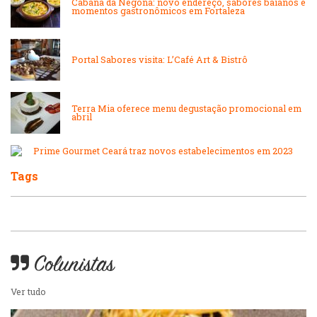
Japonesa e Oriental
Cabana da Negona: novo endereço, sabores baianos e
momentos gastronômicos em Fortaleza
Massas
Lanchonetes
Padarias e Confeitarias
Portal Sabores visita: L’Café Art & Bistrô
Massas
Peixes e Frutos do Mar
Terra Mia oferece menu degustação promocional em
abril
Padarias e Confeitarias
Pizzarias
Prime Gourmet Ceará traz novos estabelecimentos em 2023
Peixes e Frutos do Mar
Tags
Portuguesa
Pizzarias
Sobremesas e sorvetes
Colunistas
Portuguesa
Variados
Ver tudo
Self-service