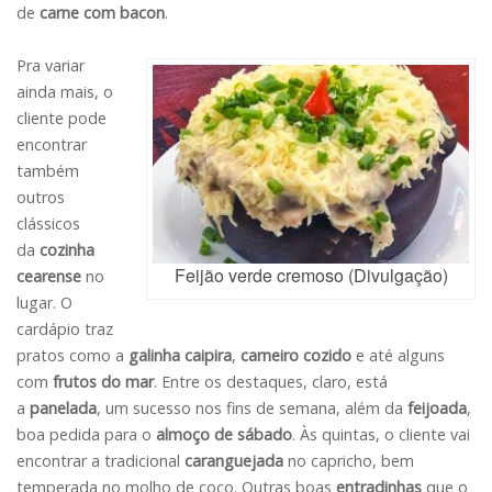
de
carne com bacon
.
Pra variar
ainda mais, o
cliente pode
encontrar
também
outros
clássicos
da
cozinha
Feijão verde cremoso (Divulgação)
cearense
no
lugar. O
cardápio traz
pratos como a
galinha caipira
,
carneiro cozido
e até alguns
com
frutos do mar
. Entre os destaques, claro, está
a
panelada
, um sucesso nos fins de semana, além da
feijoada
,
boa pedida para o
almoço de sábado
. Às quintas, o cliente vai
encontrar a tradicional
caranguejada
no capricho, bem
temperada no molho de coco. Outras boas
entradinhas
que o