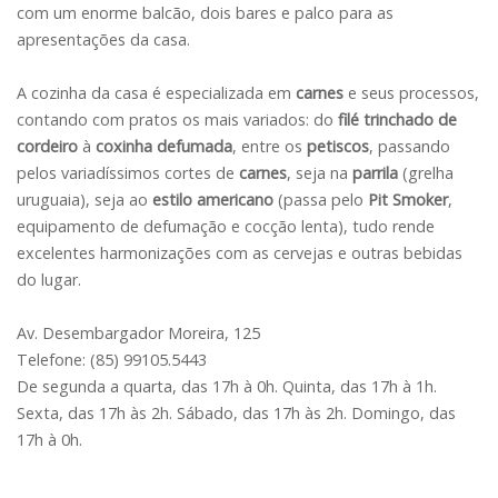
com um enorme balcão, dois bares e palco para as
apresentações da casa.
A cozinha da casa é especializada em
carnes
e seus processos,
contando com pratos os mais variados: do
filé trinchado de
cordeiro
à
coxinha defumada
, entre os
petiscos
, passando
pelos variadíssimos cortes de
carnes
, seja na
parrila
(grelha
uruguaia), seja ao
estilo americano
(passa pelo
Pit Smoker
,
equipamento de defumação e cocção lenta), tudo rende
excelentes harmonizações com as cervejas e outras bebidas
do lugar.
Av. Desembargador Moreira, 125
Telefone: (85) 99105.5443
De segunda a quarta, das 17h à 0h. Quinta, das 17h à 1h.
Sexta, das 17h às 2h. Sábado, das 17h às 2h. Domingo, das
17h à 0h.