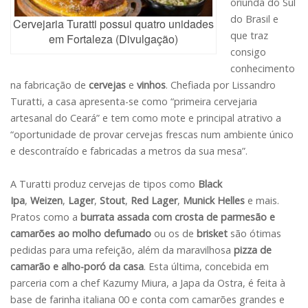
oriunda do Sul
do Brasil e
Cervejaria Turatti possui quatro unidades
que traz
em Fortaleza (Divulgação)
consigo
conhecimento
na fabricação de
cervejas
e
vinhos
. Chefiada por Lissandro
Turatti, a casa apresenta-se como “primeira cervejaria
artesanal do Ceará” e tem como mote e principal atrativo a
“oportunidade de provar cervejas frescas num ambiente único
e descontraído e fabricadas a metros da sua mesa”.
A Turatti produz cervejas de tipos como
Black
Ipa
,
Weizen
,
Lager
,
Stout
,
Red Lager
,
Munick Helles
e mais.
Pratos como a
burrata assada com crosta de parmesão e
camarões ao molho defumado
ou os de
brisket
são ótimas
pedidas para uma refeição, além da maravilhosa
pizza de
camarão e alho-poró da casa
. Esta última, concebida em
parceria com a chef Kazumy Miura, a Japa da Ostra, é feita à
base de farinha italiana 00 e conta com camarões grandes e