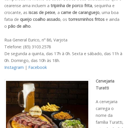
cearense ama incluem a
tripinha de porco frita
, sequinha e
crocante, as
iscas de peixe
, a
carne de caranguejo
, uma boa
fatia de
queijo coalho assado
, os
torresminhos fritos
e ainda
o
pão de alho
.
Rua General Eurico, nº 86, Varjota
Telefone: (85) 3103.2578
De segunda a quinta, das 17h à 0h. Sexta e sábado, das 11h à
0h. Domingo, das 10h às 18h.
Instagram
|
Facebook
Cervejaria
Turatti
A cervejaria
carrega o
nome da
família Turatti,