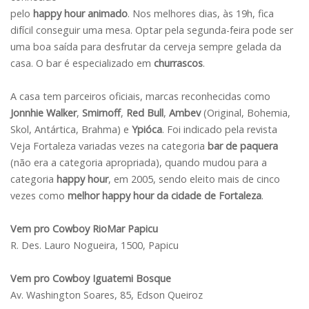
pelo
happy hour animado
. Nos melhores dias, às 19h, fica
difícil conseguir uma mesa. Optar pela segunda-feira pode ser
uma boa saída para desfrutar da cerveja sempre gelada da
casa. O bar é especializado em
churrascos
.
A casa tem parceiros oficiais, marcas reconhecidas como
Jonnhie Walker
,
Smirnoff
,
Red
Bull
,
Ambev
(Original, Bohemia,
Skol, Antártica, Brahma) e
Ypióca
. Foi indicado pela revista
Veja Fortaleza variadas vezes na categoria
bar de paquera
(não era a categoria apropriada), quando mudou para a
categoria
happy hour
, em 2005, sendo eleito mais de cinco
vezes como
melhor happy hour da cidade de Fortaleza
.
Vem pro Cowboy RioMar Papicu
R. Des. Lauro Nogueira, 1500, Papicu
Vem pro Cowboy Iguatemi Bosque
Av. Washington Soares, 85, Edson Queiroz