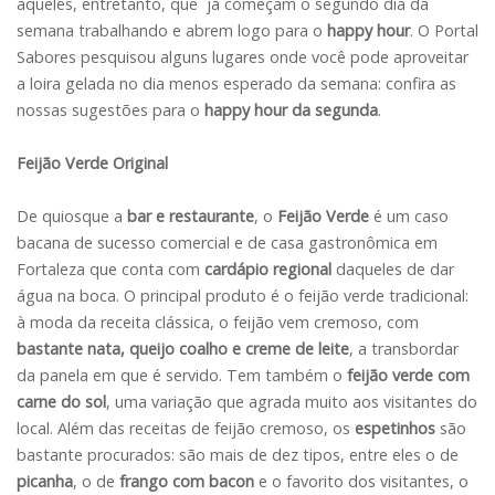
aqueles, entretanto, que já começam o segundo dia da
semana trabalhando e abrem logo para o
happy hour
. O Portal
Sabores pesquisou alguns lugares onde você pode aproveitar
a loira gelada no dia menos esperado da semana: confira as
nossas sugestões para o
happy hour da segunda
.
Feijão Verde Original
De quiosque a
bar e restaurante
, o
Feijão Verde
é um caso
bacana de sucesso comercial e de casa gastronômica em
Fortaleza que conta com
cardápio regional
daqueles de dar
água na boca. O principal produto é o feijão verde tradicional:
à moda da receita clássica, o feijão vem cremoso, com
bastante nata, queijo coalho e creme de leite
, a transbordar
da panela em que é servido. Tem também o
feijão verde com
carne do sol
, uma variação que agrada muito aos visitantes do
local. Além das receitas de feijão cremoso, os
espetinhos
são
bastante procurados: são mais de dez tipos, entre eles o de
picanha
, o de
frango com bacon
e o favorito dos visitantes, o