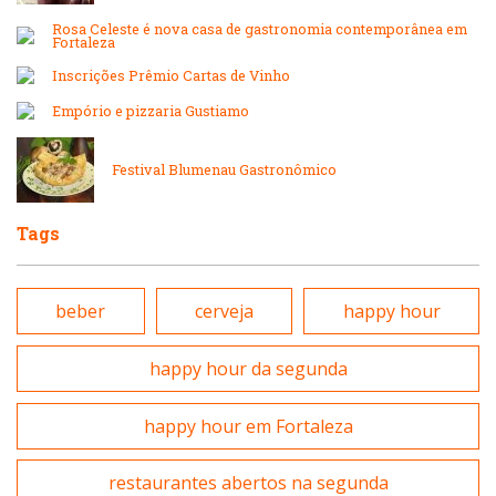
Japonesa e Oriental
Massas
Rosa Celeste é nova casa de gastronomia contemporânea em
Fortaleza
Lanchonetes
Inscrições Prêmio Cartas de Vinho
Padarias e Confeitarias
Empório e pizzaria Gustiamo
Massas
Peixes e Frutos do Mar
Festival Blumenau Gastronômico
Padarias e Confeitarias
Pizzarias
Tags
Peixes e Frutos do Mar
Portuguesa
beber
cerveja
happy hour
Pizzarias
Sobremesas e sorvetes
happy hour da segunda
Portuguesa
happy hour em Fortaleza
Variados
Self-service
restaurantes abertos na segunda