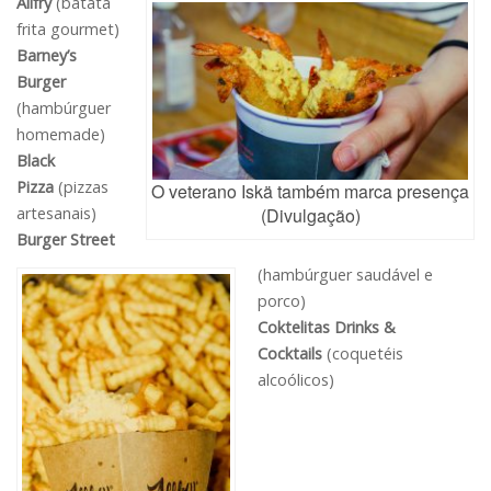
Allfry
(batata
frita gourmet)
Barney’s
Burger
(hambúrguer
homemade)
Black
Pizza
(pizzas
O veterano Iskä também marca presença
artesanais)
(Divulgação)
Burger Street
(hambúrguer saudável e
porco)
Coktelitas Drinks &
Cocktails
(coquetéis
alcoólicos)