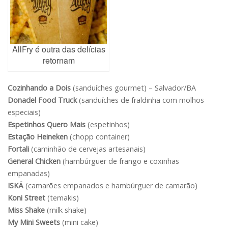
AllFry é outra das delícias
retornam
Cozinhando a Dois
(sanduíches gourmet) – Salvador/BA
Donadel Food Truck
(sanduíches de fraldinha com molhos
especiais)
Espetinhos Quero Mais
(espetinhos)
Estação Heineken
(chopp container)
Fortali
(caminhão de cervejas artesanais)
General Chicken
(hambúrguer de frango e coxinhas
empanadas)
ISKÄ
(camarões empanados e hambúrguer de camarão)
Koni Street
(temakis)
Miss Shake
(milk shake)
My Mini Sweets
(mini cake)