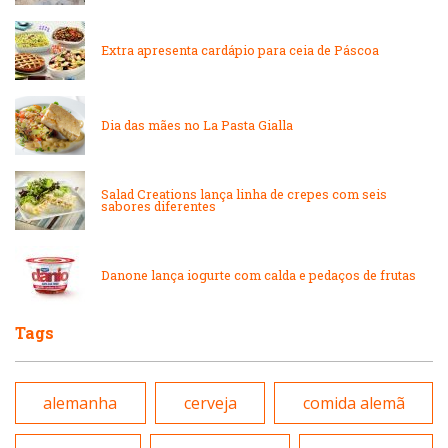
Japonesa e Oriental
Massas
Extra apresenta cardápio para ceia de Páscoa
Lanchonetes
Padarias e Confeitarias
Massas
Dia das mães no La Pasta Gialla
Peixes e Frutos do Mar
Padarias e Confeitarias
Salad Creations lança linha de crepes com seis
Pizzarias
sabores diferentes
Peixes e Frutos do Mar
Portuguesa
Danone lança iogurte com calda e pedaços de frutas
Pizzarias
Sobremesas e sorvetes
Tags
Portuguesa
Variados
alemanha
cerveja
comida alemã
Self-service