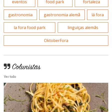
eventos
food park
fortaleza
Sobremesas e sorvetes
gastronomia
gastronomia alemã
lá fora
la fora food park
linguiças alemãs
OktoberFora
Colunistas
Ver tudo