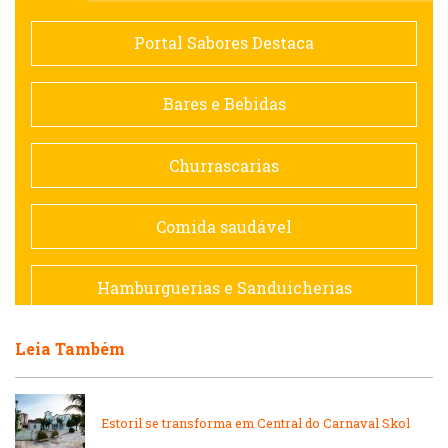
Comida saudável
Portal Sabores Destaca
Contemporânea
Bares e Bebidas
Doceria
Churrascarias
Espanhola
Comida saudável
Francesa
Hamburguerias e Sanduicherias
Hamburguerias e Sanduicherias
Leia Também
Japonesa e Oriental
Internacional
Lanchonetes
Estoril se transforma em Central do Carnaval Skol