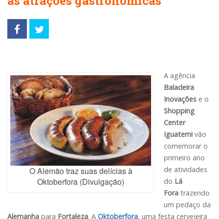
as atrações gastronômicas
A agência
Baladeira
Inovações
e o
Shopping
Center
Iguatemi
vão
comemorar o
primeiro ano
de atividades
O Alemão traz suas delícias à
Oktoberfora (Divulgação)
do
Lá
Fora
trazendo
um pedaço da
Alemanha
para
Fortaleza
. A
Oktoberfora
, uma festa cervejeira