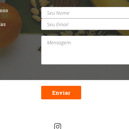
mos
r
tas
Enviar