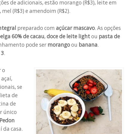
ões de adicionais, estão morango (R$3), leite em
), mel (R$3) e amendoim (R$2).
integral
preparado com
açúcar mascavo
. As opções
elga 60% de cacau
,
doce de leite light
ou
pasta de
nhamento pode ser
morango
ou
banana
.
13
.
 o
açaí,
onais, se
ieta de
tina de
r único
 Pedon
í da casa.