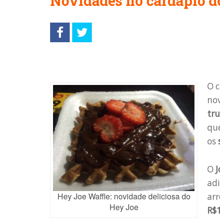
Novidades no cardápio d
O 
no
tru
que
os
O
J
adi
Hey Joe Waffle: novidade deliciosa do
ar
Hey Joe
R$