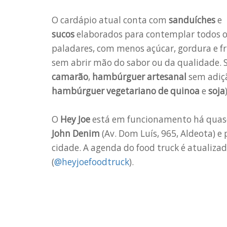
O cardápio atual conta com
sanduíches
e
sucos
elaborados para contemplar todos 
paladares, com menos açúcar, gordura e fr
sem abrir mão do sabor ou da qualidade. S
camarão
,
hambúrguer artesanal
sem adiç
hambúrguer vegetariano de quinoa
e
soja
O
Hey Joe
está em funcionamento há quase
John Denim
(Av. Dom Luís, 965, Aldeota) 
cidade. A agenda do food truck é atualiza
(
@heyjoefoodtruck
).