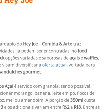
o Hey Joe
cardápio do
Hey Joe – Comida & Arte
traz
vidades. Já podem ser encontradas no
food
ck
opções variadas e saborosas de
açaís
e
waffles
,
 visam diversificar a
oferta atual
, voltada para
sanduíches gourmet
.
oe Açaí
é servido com granola, sendo possível
cionar morango, banana, leite em pó, flocos de
roz, mel ou amendoim. A porção de
350ml
custa
13
e os adicionais variam entre
R$2
e
R$3
. Entre as