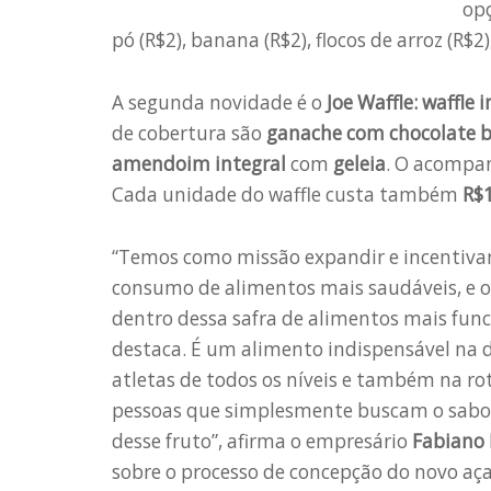
opç
pó (R$2), banana (R$2), flocos de arroz (R$2
A segunda novidade é o
Joe Waffle: waffle 
de cobertura são
ganache com chocolate b
amendoim integral
com
geleia
. O acompa
Cada unidade do waffle custa também
R$
“Temos como missão expandir e incentivar
consumo de alimentos mais saudáveis, e o 
dentro dessa safra de alimentos mais funci
destaca. É um alimento indispensável na d
atletas de todos os níveis e também na ro
pessoas que simplesmente buscam o sabo
desse fruto”, afirma o empresário
Fabiano
sobre o processo de concepção do novo aça