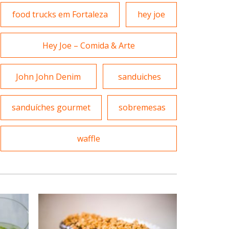
food trucks em Fortaleza
hey joe
Massas
Portuguesa
Hey Joe – Comida & Arte
Padarias e Confeitarias
John John Denim
sanduiches
Sobremesas e sorvetes
Peixes e Frutos do Mar
sanduíches gourmet
sobremesas
Variados
waffle
Pizzarias
Portuguesa