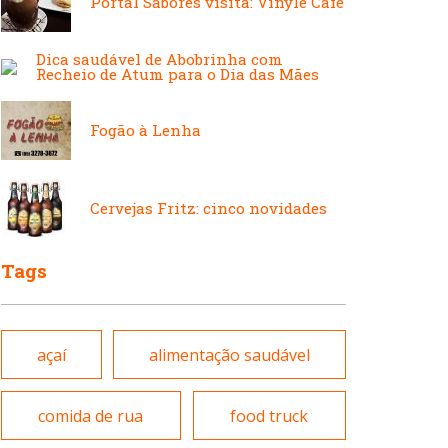
Portal Sabores visita: Vinyle Café
Japonesa e Oriental
Francesa
Dica saudável de Abobrinha com
Recheio de Atum para o Dia das Mães
Lanchonetes
Hamburguerias e
Fogão à Lenha
Sanduicherias
Massas
Cervejas Fritz: cinco novidades
Internacional
Tags
Padarias e Confeitarias
Japonesa e Oriental
açaí
alimentação saudável
Peixes e Frutos do Mar
Lanchonetes
comida de rua
food truck
Pizzarias