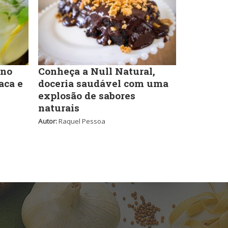
Self-service
Sobremesas e sorvetes
 no
Conheça a Null Natural,
aca e
doceria saudável com uma
explosão de sabores
naturais
Autor:
Raquel Pessoa