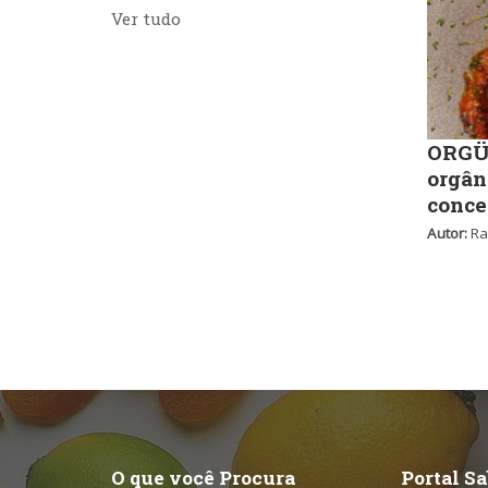
Ver tudo
ORGÜ,
orgân
conce
Autor:
Ra
O que você Procura
Portal S